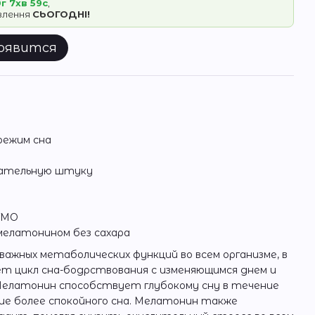
г 7хв 59с
,
овлення
СЬОГОДНІ!
появится
режим сна
евательную штуку
ГМО
елатонином без сахара
ажных метаболических функций во всем организме, в
т цикл сна-бодрствования с изменяющимся днем и
Мелатонин способствует глубокому сну в течение
ие более спокойного сна. Мелатонин также