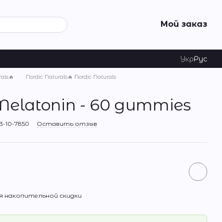
Мой заказ
Укр
Рус
rals🔥
Nordic Naturals🔥 Nordic Naturals
Melatonin - 60 gummies
3-10-7850
Оставить отзыв
 накопительной скидки