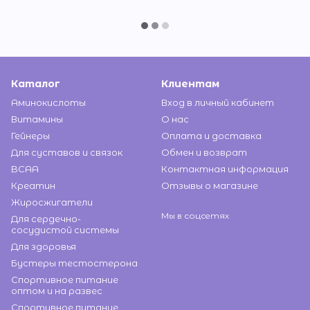
Каталог
Клиентам
Аминокислоты
Вход в личный кабинет
Витамины
О нас
Гейнеры
Оплата и доставка
Для суставов и связок
Обмен и возврат
BCAA
Контактная информация
Креатин
Отзывы о магазине
Жиросжигатели
Мы в соцсетях
Для сердечно-
сосудистой системы
Для здоровья
Бустеры тестостерона
Спортивное питание
оптом и на развес
Спортивное питание