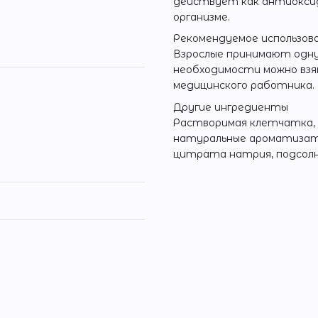
действует как антиоксид
организме.
Рекомендуемое использов
Взрослые принимают одну
необходимости можно взя
медицинского работника.
Другие ингредиенты
Растворимая клетчатка, т
натуральные ароматизато
цитрата натрия, подсолне