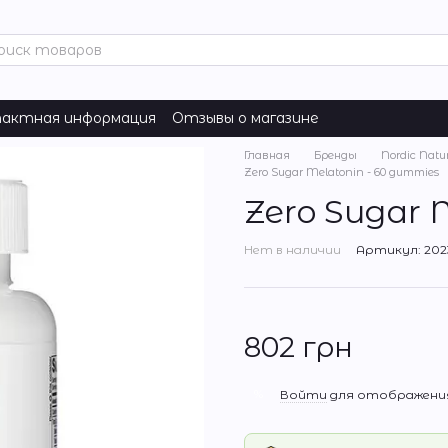
актная информация
Отзывы о магазине
Главная
Бренды
Nordic Natu
Zero Sugar Melatonin - 60 gummies
Zero Sugar 
Нет в наличии
Артикул: 202
802 грн
%
Войти
для отображения