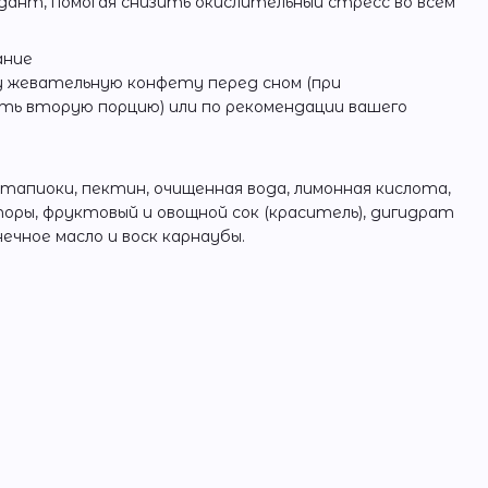
ант, помогая снизить окислительный стресс во всем
ание
 жевательную конфету перед сном (при
ть вторую порцию) или по рекомендации вашего
апиоки, пектин, очищенная вода, лимонная кислота,
ры, фруктовый и овощной сок (краситель), дигидрат
чное масло и воск карнаубы.