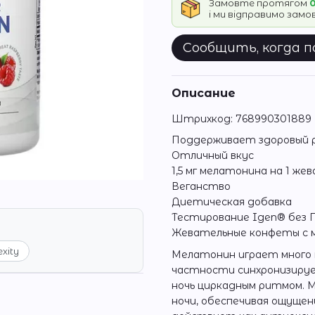
Замовте протягом
0
і ми відправимо зам
Сообщить, когда 
Описание
Штрихкод: 768990301889
Поддерживает здоровый 
Отличный вкус
1,5 мг мелатонина на 1 ж
Веганство
Диетическая добавка
Тестирование Igen® без 
Жевательные конфеты с м
exity
Мелатонин играет много в
частности синхронизируе
ночь циркадным ритмом. 
ночи, обеспечивая ощущен