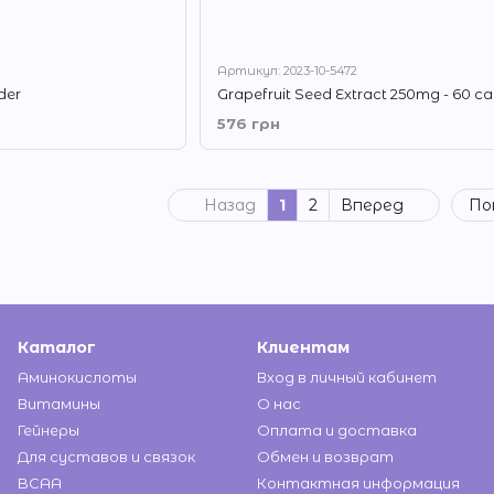
Артикул: 2023-10-5472
der
Grapefruit Seed Extract 250mg - 60 c
576 грн
Назад
1
2
Вперед
По
Каталог
Клиентам
Аминокислоты
Вход в личный кабинет
Витамины
О нас
Гейнеры
Оплата и доставка
Для суставов и связок
Обмен и возврат
BCAA
Контактная информация