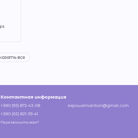
aps
казать все
Контактная информация
+380 (95) 872-43-08
expowernutrition@gmail.com
+380 (63) 821-39-41
Перезвонить вам?