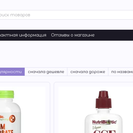
актная информация
Отзывы о магазине
улярности
сначала дешевле
сначала дороже
по назван