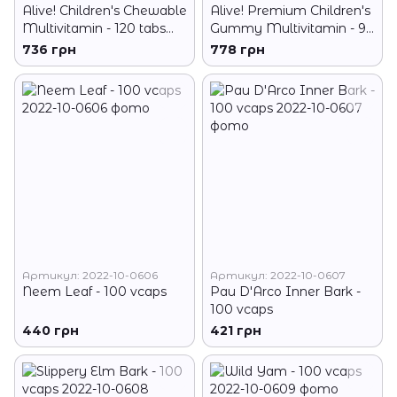
Alive! Children's Chewable
Alive! Premium Children's
Multivitamin - 120 tabs
Gummy Multivitamin - 90
Orange and Berry
gummies Cherry, Orange
736 грн
778 грн
Grape
Артикул: 2022-10-0606
Артикул: 2022-10-0607
Neem Leaf - 100 vcaps
Pau D'Arco Inner Bark -
100 vcaps
440 грн
421 грн