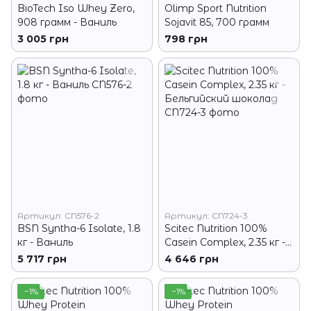
BioTech Iso Whey Zero,
Olimp Sport Nutrition
908 грамм - Ваниль
Sojavit 85, 700 грамм
3 005 грн
798 грн
Артикул: CN576-2
Артикул: CN724-3
BSN Syntha-6 Isolate, 1.8
Scitec Nutrition 100%
кг - Ваниль
Casein Complex, 2.35 кг -
Бельгийский шоколад
5 717 грн
4 646 грн
−1%
−1%