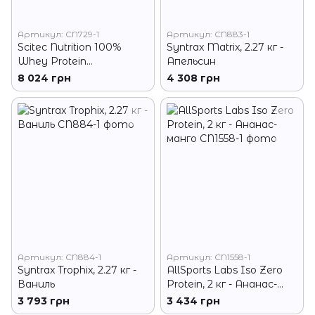
Артикул: CN729-1
Артикул: CN883-1
Scitec Nutrition 100%
Syntrax Matrix, 2.27 кг -
Whey Protein
Апельсин
Professional, 5 кг - Банан
8 024 грн
4 308 грн
Артикул: CN884-1
Артикул: CN1558-1
Syntrax Trophix, 2.27 кг -
AllSports Labs Iso Zero
Ваниль
Protein, 2 кг - Ананас-
манго
3 793 грн
3 434 грн