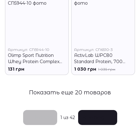
Артикул: CN5944-10
Артикул: CN6510-3
Olimp Sport Nutrition
ActivLab WPC80
Whey Protein Complex
Standard Protein, 700
100%, 35 грамм - Ваниль
грамм - Банан
131 грн
1 030 грн
1 035 грн
Показать еще 20 товаров
Назад
Вперед
1
из 42