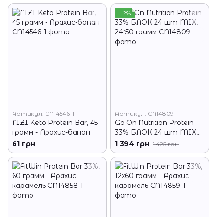
−2%
Артикул: CN14546-1
Артикул: CN14809
FIZI Keto Protein Bar, 45
Go On Nutrition Protein
грамм - Арахис-банан
33% БЛОК 24 шт MIX,
24*50 грамм
61 грн
1 394 грн
1 425 грн