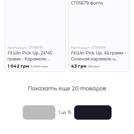
Артикул: CN15678
Артикул: CN15679
FitWin Pick Up, 24*45
FitWin Pick Up, 45 грамм -
грамм - Карамель-
Соленая карамель и
фундук
арахис
1 042 грн
43 грн
1 200 грн
55 грн
Показать еще 20 товаров
Назад
Вперед
1
из 15