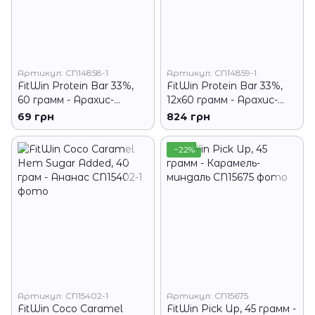
Артикул: CN14858-1
Артикул: CN14859-1
FitWin Protein Bar 33%,
FitWin Protein Bar 33%,
60 грамм - Арахис-
12x60 грамм - Арахис-
карамель
карамель
69 грн
824 грн
−22%
Артикул: CN15402-1
Артикул: CN15675
FitWin Coco Caramel
FitWin Pick Up, 45 грамм -