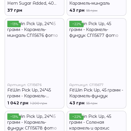
Нет Sugar Added, 40
Карамель-миндаль
грам - Ананас
37 грн
43 грн
55 грн
−13%
−22%
Артикул: CN15676
Артикул: CN15677
FitWin Pick Up, 24*45
FitWin Pick Up, 45 грамм -
грамм - Карамель-
Карамель-фундук
миндаль
1 042 грн
43 грн
1 200 грн
55 грн
−13%
−22%