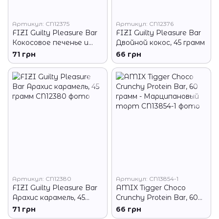
Артикул: CN12375
Артикул: CN12376
FIZI Guilty Pleasure Bar
FIZI Guilty Pleasure Bar
Кокосовое печенье и
Двойной кокос, 45 грамм
миндаль, 45 грамм
71 грн
66 грн
Артикул: CN12380
Артикул: CN13854-1
FIZI Guilty Pleasure Bar
AMIX Tigger Choco
Арахис карамель, 45
Crunchy Protein Bar, 60
грамм
грамм - Марципановый
71 грн
66 грн
торт