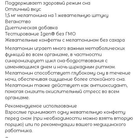
Поддерживает здоровый режим сна
Отличный вкус
1,5 мг мелатонина на 1 жевательную штуку
Веганство
Диетическая добавка
Тестирование Igen® без ГМО
Жевательные конфеты с мелатонином без сахара
Мелатонин играет много важных метаболических
функций во всем организме, в частности
синхронизирует цикл сна-бодрствования с
изменяющимся днем и ночь циркадным ритмом.
Мелатонин способствует глубокому сну в течение
ночи, обеспечивая ощущение более спокойного сна.
Мелатонин также действует как антиоксидант,
помогая снизить окислительный стресс во всем
организме.
Рекомендуемое использование
Взрослые принимают одну жевательную конфету
перед сном (при необходимости можно взять вторую
порцию) или по рекомендации вашего медицинского
работника.