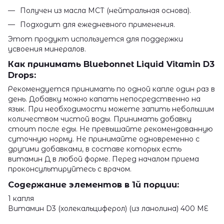
Получен из масла МСТ (нейтральная основа).
Подходит для ежедневного применения.
Этот продукт используется для поддержки
усвоения минералов.
Как принимать Bluebonnet Liquid Vitamin D3
Drops:
Рекомендуется принимать по одной капле один раз в
день. Добавку можно капать непосредственно на
язык. При необходимости можете запить небольшим
количеством чистой воды. Принимать добавку
стоит после еды. Не превышайте рекомендованную
суточную норму. Не принимайте одновременно с
другими добавками, в составе которых есть
витамин Д в любой форме. Перед началом приема
проконсультируйтесь с врачом.
Содержание элементов в 1й порции:
1 капля
Витамин D3 (холекальциферол) (из ланолина) 400 МЕ