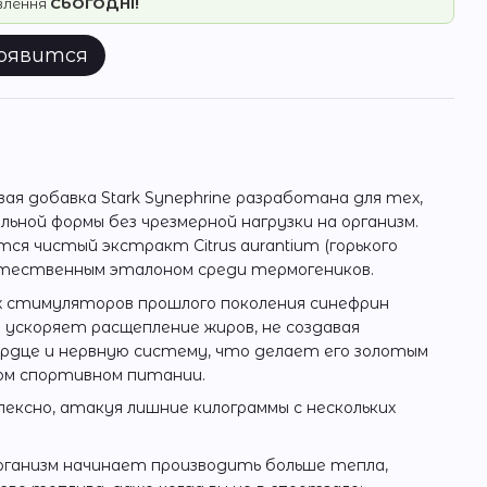
овлення
СЬОГОДНІ!
появится
1
я добавка Stark Synephrine разработана для тех,
ьной формы без чрезмерной нагрузки на организм.
ся чистый экстракт Citrus aurantium (горького
естественным эталоном среди термогеников.
х стимуляторов прошлого поколения синефрин
ускоряет расщепление жиров, не создавая
ердце и нервную систему, что делает его золотым
ом спортивном питании.
ксно, атакуя лишние килограммы с нескольких
рганизм начинает производить больше тепла,