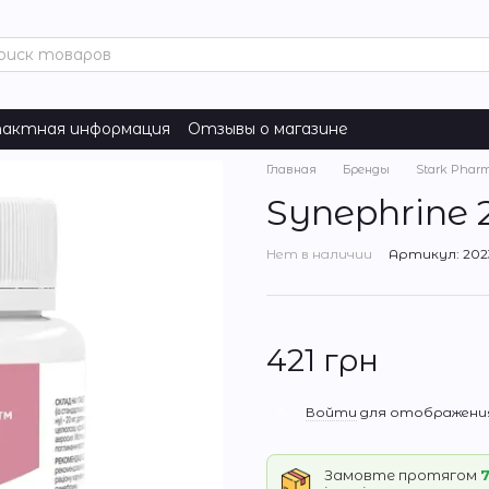
актная информация
Отзывы о магазине
Главная
Бренды
Stark Phar
Synephrine 
Нет в наличии
Артикул: 2023
421 грн
%
Войти
для отображения
Замовте протягом
7