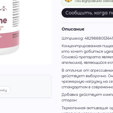
і ми відправимо зам
Сообщить, когда 
Описание
Штрихкод: 482988805364
Концентрированная пищева
кто хочет добиться идеал
Основой препарата являет
апельсина), являющийся 
В отличие от агрессивны
действует выборочно. Он 
чрезмерную нагрузку на с
стандартом в современн
exity
Добавка действует компле
сторон:
Термогенная активация: о