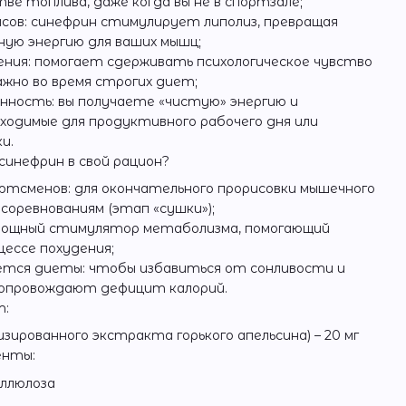
тве топлива, даже когда вы не в спортзале;
сов: синефрин стимулирует липолиз, превращая
ную энергию для ваших мышц;
ения: помогает сдерживать психологическое чувство
ажно во время строгих диет;
ность: вы получаете «чистую» энергию и
ходимые для продуктивного рабочего дня или
и.
инефрин в свой рацион?
ртсменов: для окончательного прорисовки мышечного
 соревнованиям (этап «сушки»);
 мощный стимулятор метаболизма, помогающий
цессе похудения;
ется диеты: чтобы избавиться от сонливости и
сопровождают дефицит калорий.
т:
зированного экстракта горького апельсина) – 20 мг
енты:
ллюлоза