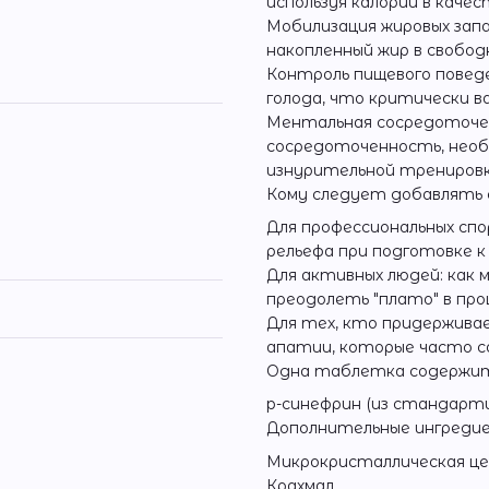
используя калории в качес
Мобилизация жировых запа
накопленный жир в свобод
Контроль пищевого повед
голода, что критически в
Ментальная сосредоточен
сосредоточенность, необ
изнурительной тренировк
Кому следует добавлять с
Для профессиональных спо
рельефа при подготовке к
Для активных людей: как
преодолеть "плато" в про
Для тех, кто придержива
апатии, которые часто 
Одна таблетка содержи
p-синефрин (из стандарти
Дополнительные ингреди
Микрокристаллическая це
Крахмал