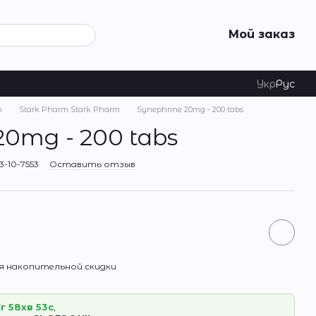
Мой заказ
Укр
Рус
m
Stark Pharm Stark Pharm
Synephrine 20mg - 200 tabs
20mg - 200 tabs
-10-7553
Оставить отзыв
 накопительной скидки
г 58хв 53с
,