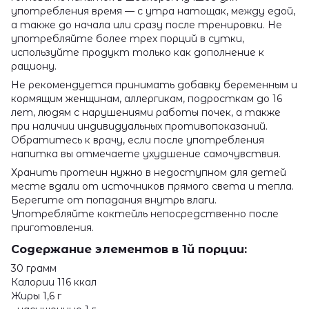
употребления время — с утра натощак, между едой,
а также до начала или сразу после тренировки. Не
употребляйте более трех порций в сутки,
используйте продукт только как дополнение к
рациону.
Не рекомендуется принимать добавку беременным и
кормящим женщинам, аллергикам, подросткам до 16
лет, людям с нарушениями работы почек, а также
при наличии индивидуальных противопоказаний.
Обратитесь к врачу, если после употребления
напитка вы отмечаете ухудшение самочувствия.
Хранить протеин нужно в недоступном для детей
месте вдали от источников прямого света и тепла.
Берегите от попадания внутрь влаги.
Употребляйте коктейль непосредственно после
приготовления.
Содержание элементов в 1й порции:
30 грамм
Калории 116 ккал
Жиры 1,6 г