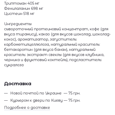
Триптоыан 405 мг
Фенилаланин 698 мг
Цистеин 518 мг
Ингредиенты
сывороточный протеиновый концентрат, кофе (для
вкуса тирамису), какао (для вкусов шоколад, шоколад-
кокос), ароматизатор, загуститель:
карбометилцеллюлоза, натуральный краситель:
бетакаротин (для вкуса банан), натуральный
краситель: экстракт свеклы (для вкусов клубника,
черника и фруктовый коктейль), подсластитель:
сукралоза
Доставка
Новой почтой по Украине — 75 грн.
Курьером к двери по Киеву — 75 грн.
Подробнее о доставке