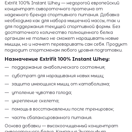
Extrifit 100% Instant Whey — недорогой европейский
концентрат сывороточного протеина от
надежного бренда спортивного питания. Добавка
необходима как для набора мышечной массы, так и
для поддержания текущей спортивной формы. Без
достаточного количество полноценного белка
организм не только не сможет наращивать новые
мышцы, но и начнет переваривать сам себя. Продукт
подходит спортсменам любого уровня подготовки.
Назначение Extrifit 100% Instant Whey:
поддержание анаболического состояния;
субстрат для наращивания новых мышц;
защита имеющихся мышц от катаболизма;
утоление чувства голода;
укрепление скелета;
помощь в восстановлении после тренировок;
часть сбалансированного питания.
Основа добавки — высокоочищенный концентрат
сывороточного белка. Компания Экстрифит