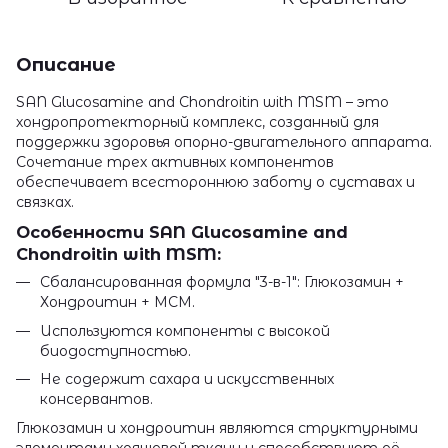
Описание
SAN Glucosamine and Chondroitin with MSM – это
хондропротекторный комплекс, созданный для
поддержки здоровья опорно-двигательного аппарата.
Сочетание трех активных компонентов
обеспечивает всестороннюю заботу о суставах и
связках.
Особенности SAN Glucosamine and
Chondroitin with MSM:
Сбалансированная формула "3-в-1": Глюкозамин +
Хондроитин + МСМ.
Используются компоненты с высокой
биодоступностью.
Не содержит сахара и искусственных
консервантов.
Глюкозамин и хондроитин являются структурными
элементами хрящевой ткани и способствуют её