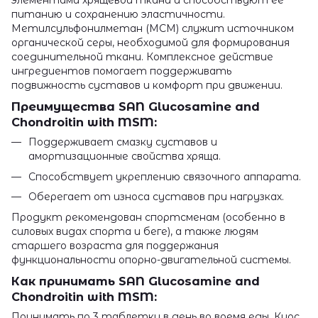
питанию и сохранению эластичности.
Метилсульфонилметан (МСМ) служит источником
органической серы, необходимой для формирования
соединительной ткани. Комплексное действие
ингредиентов помогает поддерживать
подвижность суставов и комфорт при движении.
Преимущества SAN Glucosamine and
Chondroitin with MSM:
Поддерживает смазку суставов и
амортизационные свойства хряща.
Способствует укреплению связочного аппарата.
Оберегает от износа суставов при нагрузках.
Продукт рекомендован спортсменам (особенно в
силовых видах спорта и беге), а также людям
старшего возраста для поддержания
функциональности опорно-двигательной системы.
Как принимать SAN Glucosamine and
Chondroitin with MSM:
Принимать по 3 таблетки в день во время еды. Курс