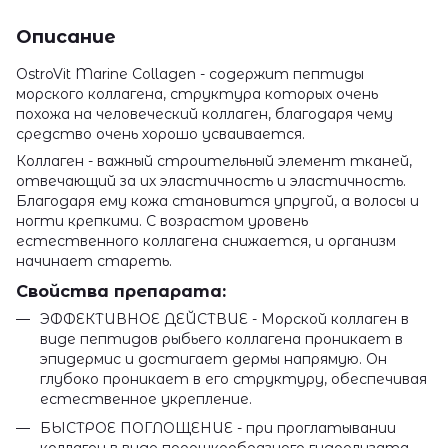
Описание
OstroVit Marine Collagen - содержит пептиды
морского коллагена, структура которых очень
похожа на человеческий коллаген, благодаря чему
средство очень хорошо усваивается.
Коллаген - важный строительный элемент тканей,
отвечающий за их эластичность и эластичность.
Благодаря ему кожа становится упругой, а волосы и
ногти крепкими. С возрастом уровень
естественного коллагена снижается, и организм
начинает стареть.
Свойства препарата:
ЭФФЕКТИВНОЕ ДЕЙСТВИЕ - Морской коллаген в
виде пептидов рыбьего коллагена проникает в
эпидермис и достигает дермы напрямую. Он
глубоко проникает в его структуру, обеспечивая
естественное укрепление.
БЫСТРОЕ ПОГЛОЩЕНИЕ - при проглатывании
коллаген в виде порошкообразного гидролизата