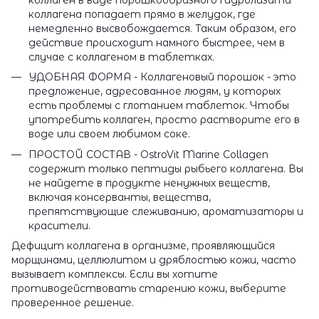
коллагена попадает прямо в желудок, где
немедленно высвобождается. Таким образом, его
действие происходит намного быстрее, чем в
случае с коллагеном в таблетках.
УДОБНАЯ ФОРМА - Коллагеновый порошок - это
предложение, адресованное людям, у которых
есть проблемы с глотанием таблеток. Чтобы
употребить коллаген, просто растворите его в
воде или своем любимом соке.
ПРОСТОЙ СОСТАВ - OstroVit Marine Collagen
содержит только пептиды рыбьего коллагена. Вы
не найдете в продукте ненужных веществ,
включая консерванты, вещества,
препятствующие слеживанию, ароматизаторы и
красители.
Дефицит коллагена в организме, проявляющийся
морщинами, целлюлитом и дряблостью кожи, часто
вызывает комплексы. Если вы хотите
противодействовать старению кожи, выберите
проверенное решение.