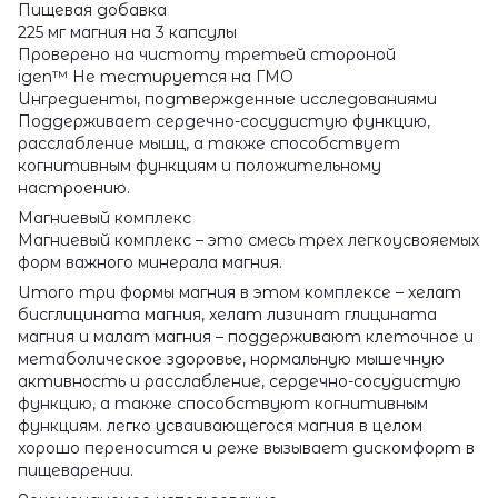
Пищевая добавка
225 мг магния на 3 капсулы
Проверено на чистоту третьей стороной
igen™ Не тестируется на ГМО
Ингредиенты, подтвержденные исследованиями
Поддерживает сердечно-сосудистую функцию,
расслабление мышц, а также способствует
когнитивным функциям и положительному
настроению.
Магниевый комплекс
Магниевый комплекс – это смесь трех легкоусвояемых
форм важного минерала магния.
Итого три формы магния в этом комплексе – хелат
бисглицината магния, хелат лизинат глицината
магния и малат магния – поддерживают клеточное и
метаболическое здоровье, нормальную мышечную
активность и расслабление, сердечно-сосудистую
функцию, а также способствуют когнитивным
функциям. легко усваивающегося магния в целом
хорошо переносится и реже вызывает дискомфорт в
пищеварении.