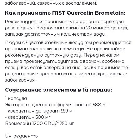
заболеваний, связанных с воспалением.
Как принимать MST Quercetin Bromelain:
Рекомендуется принимать по одной капсуле два
раза в день, предпочтительно за 20 минут до еды,
запивая достаточным количеством воды.
Людям с чувствительным желудком рекомендуется
принимать капсулы во время еды. Не превышайте
рекомендуемую суточную дозу. Перед началом
приема проконсультируйтесь с врачом, особенно
если у вас есть аллергия на ананас, вы принимаете
рецептурные препараты или имеете хронические
заболевания.
Содержание элементов в 1й порции:
1 капсула
Экстракт цветов софоры японской 588 мг
- кверцетин дигидрат 559 мг
- кверцетин 500 мг
Бромелайн 1200 GDU/г 250 мг
Ингредиенты