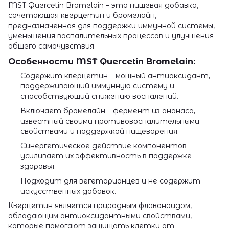
MST Quercetin Bromelain – это пищевая добавка,
сочетающая кверцетин и бромелайн,
предназначенная для поддержки иммунной системы,
уменьшения воспалительных процессов и улучшения
общего самочувствия.
Особенности MST Quercetin Bromelain:
Содержит кверцетин – мощный антиоксидант,
поддерживающий иммунную систему и
способствующий снижению воспалений.
Включает бромелайн – фермент из ананаса,
известный своими противовоспалительными
свойствами и поддержкой пищеварения.
Синергетическое действие компонентов
усиливает их эффективность в поддержке
здоровья.
Подходит для вегетарианцев и не содержит
искусственных добавок.
Кверцетин является природным флавоноидом,
обладающим антиоксидантными свойствами,
которые помогают защищать клетки от