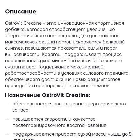
Описание
OstroVit Creatine – это инновационная спортивная
добавка, которая способствует увеличению
энергетического потенциала. Для достижения
максимальных результатов ускоряется белковый
синтез, повышаются показатели силы и порог
выносливости. Креатин поддерживает процесс
наращивания сухой мышечной массы и позволяет
снизить вес. Поддержание максимальной
работоспособности в условиях силового тренинга
обеспечивает достижения новых результатов
проведения тренировки, не снижая темпов.
Назначение OstroVit Creatine:
обеспечивается восполнение энергетического
запаса
повышается скорость и качество
послетренировочного восстановления
поддерживается прирост сухой массы мышц до 5