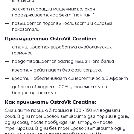
кг в месяц
за счет гидрации мышечных волокон
поддерживается эффект "пампинг"
повышается порог выносливости и силовые
показатели
Преимущества OstroVit Creatine:
стимулируется выработка анаболических
гормонов
предотвращается распад мышечного белка
креатин действует без фазы загрузки
креатин обеспечивает синергетический эффект
добавка обладает 100% усвояемостью и
биодоступностью
Как принимать OstroVit Creatine:
Смешайте порцию 3 грамма в 100 - 150 мл воды или
сока. В дни тренировок выпивайте две порции в день,
одну сразу после пробуждения, вторую - после
тренировки. В дни без тренировок выпивайте одну