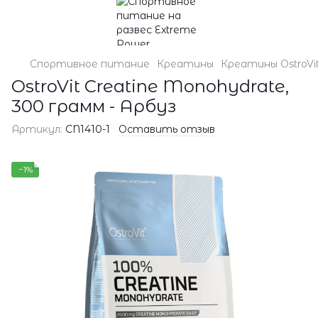
Спортивное питание
Креатины
Креатины OstroVi
OstroVit Creatine Monohydrate,
300 грамм - Арбуз
Артикул:
CN1410-1
Оставить отзыв
−1%