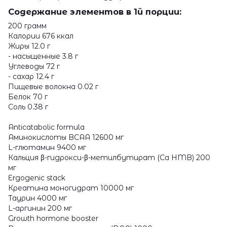
Содержание элементов в 1й порции:
200 грамм
Калории 676 ккал
Жиры 12.0 г
- насыщенные 3.8 г
Углеводы 72 г
- сахар 12.4 г
Пищевые волокна 0.02 г
Белок 70 г
Соль 0.38 г
Anticatabolic formula
Аминокислоты BCAA 12600 мг
L-глютамин 9400 мг
Кальция β-гидрокси-β-метилбутират (Ca HMB) 200
мг
Ergogenic stack
Креатина моногидрат 10000 мг
Таурин 4000 мг
L-аргинин 200 мг
Growth hormone booster