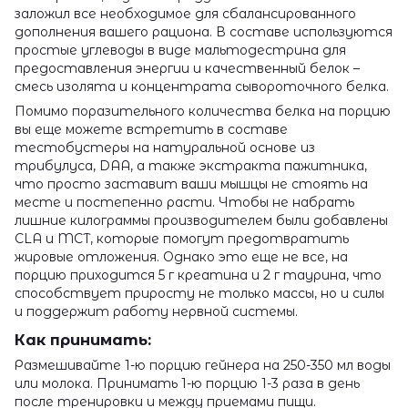
заложил все необходимое для сбалансированного
дополнения вашего рациона. В составе используются
простые углеводы в виде мальтодестрина для
предоставления энергии и качественный белок –
смесь изолята и концентрата сывороточного белка.
Помимо поразительного количества белка на порцию
вы еще можете встретить в составе
тестобустеры на натуральной основе из
трибулуса, DAA, а также экстракта пажитника,
что просто заставит ваши мышцы не стоять на
месте и постепенно расти. Чтобы не набрать
лишние килограммы производителем были добавлены
CLA и MСT, которые помогут предотвратить
жировые отложения. Однако это еще не все, на
порцию приходится 5 г креатина и 2 г таурина, что
способствует приросту не только массы, но и силы
и поддержит работу нервной системы.
Как принимать:
Размешивайте 1-ю порцию гейнера на 250-350 мл воды
или молока. Принимать 1-ю порцию 1-3 раза в день
после тренировки и между приемами пищи.