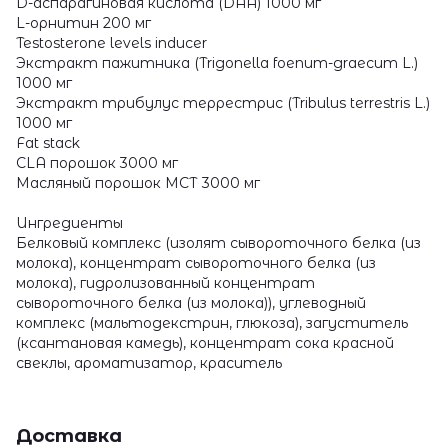
D-аспарагиновая кислота (DAA) 1000 мг
L-орнитин 200 мг
Testosterone levels inducer
Экстракт пажитника (Trigonella foenum-graecum L.)
1000 мг
Экстракт трибулус террестрис (Tribulus terrestris L.)
1000 мг
Fat stack
CLA порошок 3000 мг
Масляный порошок МСТ 3000 мг
Ингредиенты
Белковый комплекс (изолят сывороточного белка (из
молока), концентрат сывороточного белка (из
молока), гидролизованный концентрат
сывороточного белка (из молока)), углеводный
комплекс (мальтодекстрин, глюкоза), загуститель
(ксантановая камедь), концентрат сока красной
свеклы, ароматизатор, краситель
Доставка