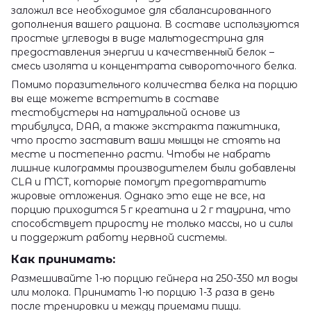
заложил все необходимое для сбалансированного
дополнения вашего рациона. В составе используются
простые углеводы в виде мальтодестрина для
предоставления энергии и качественный белок –
смесь изолята и концентрата сывороточного белка.
Помимо поразительного количества белка на порцию
вы еще можете встретить в составе
тестобустеры на натуральной основе из
трибулуса, DAA, а также экстракта пажитника,
что просто заставит ваши мышцы не стоять на
месте и постепенно расти. Чтобы не набрать
лишние килограммы производителем были добавлены
CLA и MСT, которые помогут предотвратить
жировые отложения. Однако это еще не все, на
порцию приходится 5 г креатина и 2 г таурина, что
способствует приросту не только массы, но и силы
и поддержит работу нервной системы.
Как принимать:
Размешивайте 1-ю порцию гейнера на 250-350 мл воды
или молока. Принимать 1-ю порцию 1-3 раза в день
после тренировки и между приемами пищи.