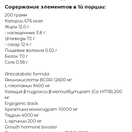
Содержание элементов в 1й порции:
200 грамм
Калории 676 ккал
Жиры 12.0 г
- насыщенные 3.8 г
Углеводы 72 г
- сахар 12.4 г
Пищевые волокна 0.02 г
Белок 70 г
Соль 0.38 г
Anticatabolic formula
Аминокислоты BCAA 12600 мг
L-глютамин 9400 мг
Кальция β-гидрокси-β-метилбутират (Ca HMB) 200
мг
Ergogenic stack
Креатина моногидрат 10000 мг
Таурин 4000 мг
L-аргинин 200 мг
Growth hormone booster