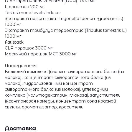
D-аспарагиновая кислота (DAA) 1000 мг
L-орнитин 200 мг
Testosterone levels inducer
Экстракт пажитника (Trigonella foenum-graecum L.)
1000 мг
Экстракт трибулус террестрис (Tribulus terrestris L.)
1000 мг
Fat stack
CLA порошок 3000 мг
Масляный порошок МСТ 3000 мг
Ингредиенты
Белковый комплекс (изолят сывороточного белка (из
молока), концентрат сывороточного белка (из
молока), гидролизованный концентрат
сывороточного белка (из молока)), углеводный
комплекс (мальтодекстрин, глюкоза), загуститель
(ксантановая камедь), концентрат сока красной
свеклы, ароматизатор, краситель
Доставка