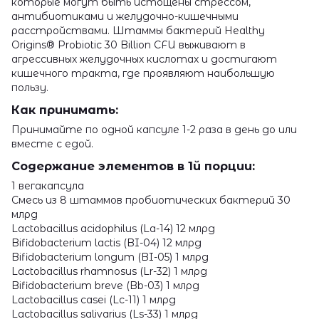
которые могут быть истощены стрессом,
антибиотиками и желудочно-кишечными
расстройствами. Штаммы бактерий Healthy
Origins® Probiotic 30 Billion CFU выживают в
агрессивных желудочных кислотах и ​​достигают
кишечного тракта, где проявляют наибольшую
пользу.
Как принимать:
Принимайте по одной капсуле 1-2 раза в день до или
вместе с едой.
Содержание элементов в 1й порции:
1 вегакапсула
Смесь из 8 штаммов пробиотических бактерий 30
млрд
Lactobacillus acidophilus (La-14) 12 млрд
Bifidobacterium lactis (BI-04) 12 млрд
Bifidobacterium longum (BI-05) 1 млрд
Lactobacillus rhamnosus (Lr-32) 1 млрд
Bifidobacterium breve (Bb-03) 1 млрд
Lactobacillus casei (Lc-11) 1 млрд
Lactobacillus salivarius (Ls-33) 1 млрд