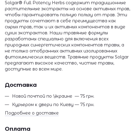
Solgar® Full Potency Herbs содержит традиционные
растительные экстракты на основе активных трав,
чтобы гарантировать полную пользу от трав. Эти
продукты сочетают в себе преимущества как
сырых трав, так и их активных компонентов в виде
сухих экстрактов. Наши травяные формулы
разработаны специально для включения всех
природных синергетических компонентов травы, а
не только отобранных активных изолированных
фитохимических веществ. Травяные продукты Solgar
предлагают высокое качество, чистые травы,
доступные во всем мире.
Доставка
Новой почтой по Украине — 75 грн.
Курьером к двери по Киеву — 75 грн.
Подробнее о доставке
Оплата