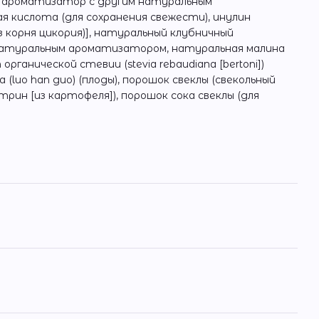
 ароматизатор с другим натуральным
 кислота (для сохранения свежести), инулин
з корня цикория)], натуральный клубничный
натуральным ароматизатором, натуральная малина
ганической стевии (stevia rebaudiana [bertoni])
 (luo han guo) (плоды), порошок свеклы (свекольный
трин [из картофеля]), порошок сока свеклы (для