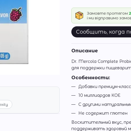
Замовте протягом
2
і ми відправимо зам
Сообщить, когда 
Описание
Dr. Mercola Complete Prob
для поддержки пищеварите
Особенности:
Добавки премиум-клас
10 миллиардов КОЕ
С другими натуральн
exity
Не содержит глютен
Восхитительный вкус, пре
поддерживать здоровый 