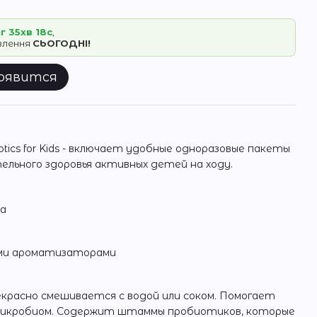
г 35хв 18с
,
овлення
СЬОГОДНІ!
появится
iotics for Kids - включает удобные одноразовые пакеты
льного здоровья активных детей на ходу.
са
ыми ароматизаторами
красно смешивается с водой или соком. Помогает
микробиом. Содержит штаммы пробиотиков, которые