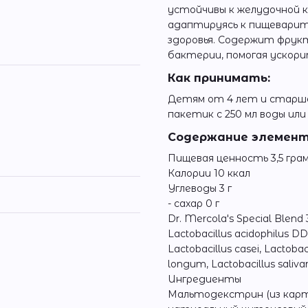
устойчивы к желудочной 
адаптируясь к пищеварит
здоровья. Содержит фрук
бактерии, помогая ускори
Как принимать:
Детям от 4 лет и старше
пакетик с 250 мл воды ил
Содержание элементо
Пищевая ценность 3,5 гра
Калории 10 ккал
Углеводы 3 г
- сахар 0 г
Dr. Mercola's Special Blend 
Lactobacillus acidophilus DDS
Lactobacillus casei, Lactobac
longum, Lactobacillus saliva
Ингредиенты
Мальтодекстрин (из карто