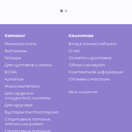
Каталог
Клиентам
Аминокислоты
Вход в личный кабинет
Витамины
О нас
Гейнеры
Оплата и доставка
Для суставов и связок
Обмен и возврат
BCAA
Контактная информация
Креатин
Отзывы о магазине
Жиросжигатели
Мы в соцсетях
Для сердечно-
сосудистой системы
Для здоровья
Бустеры тестостерона
Спортивное питание
оптом и на развес
Спортивное питание