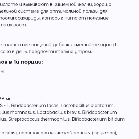
кислоте и выживают в кишечной желчи, хорошо
ельной системе для оптимальной пользы для
тоолигосахариды, которые питают полезные
ть их рост.
 в качестве пищевой добавки смешайте один (1)
и сока в день, предпочтительно утром.
в в 1й порции:
мм
38 мг
 - 1, Bifidobacterium lactis, Lactobacillus plantarum,
illus rhamnosus, Lactobacillus brevis, Bifidobacterium
rius, Streptococcus thermophilus, Bifidobacterium bifidum
феля), порошок органической малины (фруктов),