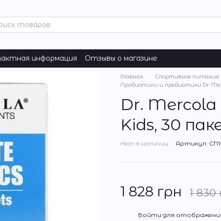
актная информация
Отзывы о магазине
Главная
Спортивное питание
Пробиотики и пребиотики Dr. Mer
Dr. Mercola 
Kids, 30 па
Нет в наличии
Артикул: CN1
1 828 грн
1 830
%
Войти
для отображения