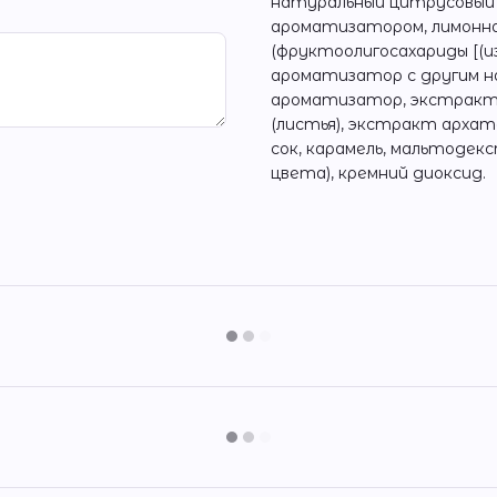
натуральный цитрусовый
ароматизатором, лимонная
(фруктоолигосахариды [(и
ароматизатор с другим 
ароматизатор, экстракт ор
(листья), экстракт архата
сок, карамель, мальтодекс
цвета), кремний диоксид.