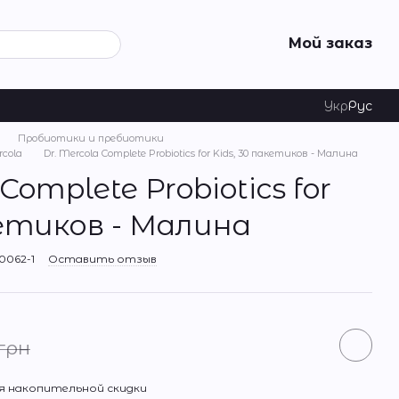
Мой заказ
Укр
Рус
Пробиотики и пребиотики
cola
Dr. Mercola Complete Probiotics for Kids, 30 пакетиков - Малина
Complete Probiotics for
кетиков - Малина
0062-1
Оставить отзыв
 грн
 накопительной скидки