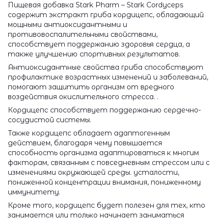
Пищевая добавка Stark Pharm – Stark Cordyceps
содержит экстракт гриба кордицепс, обладающий
мощными антиоксидантными и
противовоспалительными свойствами,
способствует поддержанию здоровья сердца, а
также улучшению спортивных результатов.
Антиоксидантные свойства гриба способствуют
профилактике возрастных изменений и заболеваний,
помогают защитить организм от вредного
воздействия окислительного стресса. .
Кордицепс способствует поддержанию сердечно-
сосудистой системы.
Также кордицепс обладает адаптогенным
действием, благодаря чему повышается
способность организма адаптироваться к многим
факторам, связанным с повседневным стрессом или с
изменениями окружающей среды. усталости,
пониженной концентрации внимания, пониженному
иммунитету.
Кроме того, кордицепс будет полезен для тех, кто
занимается или только начинает заниматься