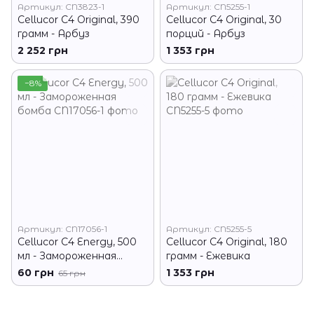
Артикул: CN3823-1
Артикул: CN5255-1
Cellucor C4 Original, 390
Cellucor C4 Original, 30
грамм - Арбуз
порций - Арбуз
2 252 грн
1 353 грн
−8%
Артикул: CN17056-1
Артикул: CN5255-5
Cellucor C4 Energy, 500
Cellucor C4 Original, 180
мл - Замороженная
грамм - Ежевика
бомба
60 грн
1 353 грн
65 грн