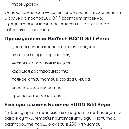
тренировок.
Основа комплекса — сочетание лейцина, изолейцина
и валина в пропорции 8:1:1 соответственно.
Продукт абсолютно безопасен и не вызывает
побочных эффектов.
Преимущества BioTech BCAA 8:1:1 Zero:
достаточная концентрация лейцина;
высокая биодоступность;
несколько отличных вкусов;
хорошая растворимость;
полное отсутствие сахара и жира;
европейское качество;
привлекательная цена.
Как принимать Биотек БЦАА 8:1:1 Зеро
Добавку нужно принимать ежедневно по 1 порции 1-2
раза в сутки. Чтобы приготовить один напиток,
растворите порцию смеси в 250 мл чистой