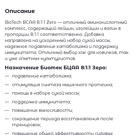
Описание
BioTech BCAA 8:1:1 Zero — отличный аминокислотный
комплекс, содержащий лейцин, изолейцин и валин в
пропорции 8:1:1 соответственно. Добавка
направлена на ускоренный набор сухой массы,
надежное подавление катаболизма и поддержку
иммунитета. Отличный выбор как для новичков, так
и уже опытных культуристов.
Назначение Биотек БЦАА 8:1:1 Зеро:
подавление катаболизма;
стимуляция синтеза мышечного протеина;
помощь в наборе сухой массы;
поддержка иммунитета;
повышение выносливости;
сокращение периода восстановления после
тренировок;
повышение общей эффективности силовых