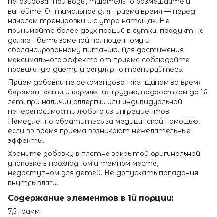
негазированной воды, тщательно размешайте и
выпейте. Оптимальное для приема время — перед
началом тренировки и с утра натощак. Не
принимайте более двух порций в сутки, продукт не
должен быть заменой полноценному и
сбалансированному питанию. Для достижения
максимального эффекта от приема соблюдайте
правильную диету и регулярно тренируйтесь.
Прием добавки не рекомендован женщинам во время
беременности и кормления грудью, подросткам до 16
лет, при наличии аллергии или индивидуальной
непереносимости любого из ингредиентов.
Немедленно обратитесь за медицинской помощью,
если во время приема возникают нежелательные
эффекты.
Храните добавку в плотно закрытой оригинальной
упаковке в прохладном и темном месте,
недоступном для детей. Не допускать попадания
внутрь влаги.
Содержание элементов в 1й порции:
7,5 грамм