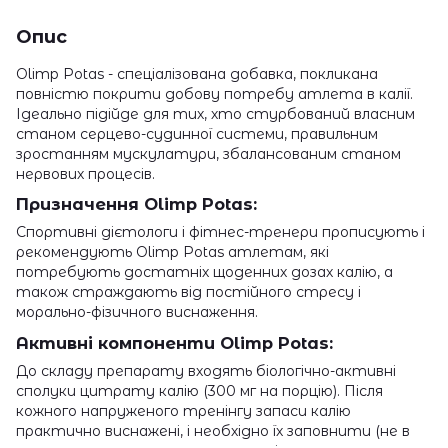
Опис
Olimp Potas - спеціалізована добавка, покликана
повністю покрити добову потребу атлета в калії.
Ідеально підійде для тих, хто стурбований власним
станом серцево-судинної системи, правильним
зростанням мускулатури, збалансованим станом
нервових процесів.
Призначення Olimp Potas:
Спортивні дієтологи і фітнес-тренери прописують і
рекомендують Olimp Potas атлетам, які
потребують достатніх щоденних дозах калію, а
також страждають від постійного стресу і
морально-фізичного виснаження.
Активні компоненти Olimp Potas:
До складу препарату входять біологічно-активні
сполуки цитрату калію (300 мг на порцію). Після
кожного напруженого тренінгу запаси калію
практично виснажені, і необхідно їх заповнити (не в