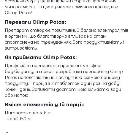
останню чергу це впливає на стрімке зростання
м'язової маси), - в цьому немає помічника краще, ніж
Olimp Potas!
Переваги Olimp Potas:
Препарат створює позитивний баланс електролітів
в організмі, що благотворно впливає на стан
спортсмена на тренуваннях, його продуктивність і
витривалість.
Як приймати Olimp Potas:
Професійні тренери, що працюють в сфері
бодібілдингу, а також розробники препарату Olimp
Potas наполягають на наступною схемою прийому
продукту: 1 порція з 2 таблеток один раз на добу,
кожен день. Запивати достатньою кількістю води
або напою.
Вміст елементів у 1й порції:
Цитрат калію 416 мг
- калій 150 мг