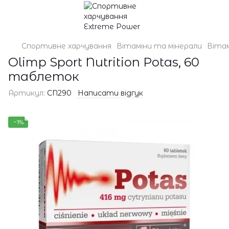
Спортивне харчування
Вітаміни та мінерали
Вітам
Olimp Sport Nutrition Potas, 60
таблеток
Артикул:
CN290
Написати відгук
−1%