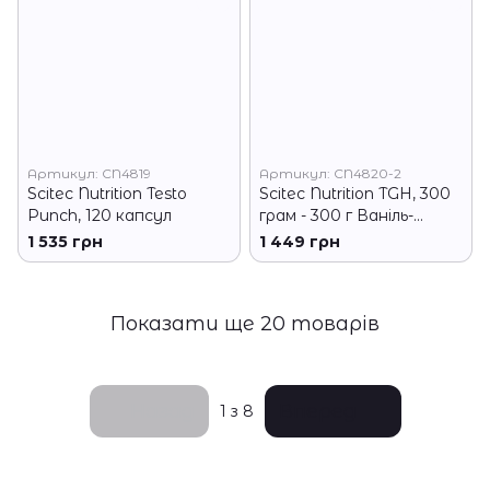
Артикул: CN4819
Артикул: CN4820-2
Scitec Nutrition Testo
Scitec Nutrition TGH, 300
Punch, 120 капсул
грам - 300 г Ваніль-
вишня
1 535 грн
1 449 грн
Показати ще 20 товарів
Назад
Вперед
1
з 8