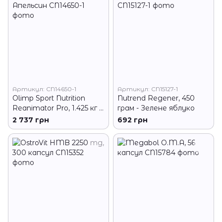
Артикул: CN14650-1
Артикул: CN15127-1
Olimp Sport Nutrition
Nutrend Regener, 450
Reanimator Pro, 1.425 кг -
грам - Зелене яблуко
Апельсин
2 737 грн
692 грн