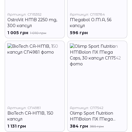
Артикул: CN15352
Артикул: CN15784
OstroVit HMB 2250 mg,
Megabol O.M.A, 56
300 капсул
капсул
1 005 грн
596 грн
1 010 грн
Артикул: CN4981
Артикул: CN7542
BioTech CA-HMB, 150
Olimp Sport Nutrition
капсул
HMBolon NX Mega
Caps, 30 капсул
1 131 грн
384 грн
385 грн