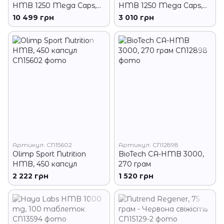
HMB 1250 Mega Caps,
HMB 1250 Mega Caps,
30*30 капсул
300 капсул
10 499 грн
3 010 грн
Артикул: CN15602
Артикул: CN12898
Olimp Sport Nutrition
BioTech CA-HMB 3000,
HMB, 450 капсул
270 грам
2 222 грн
1 520 грн