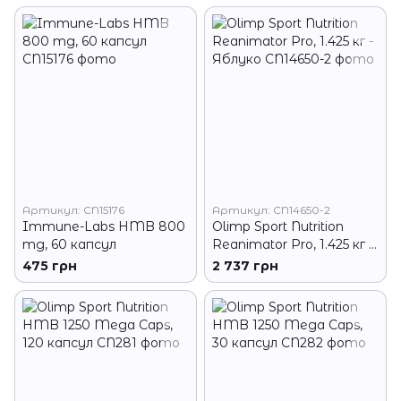
Артикул: CN15176
Артикул: CN14650-2
Immune-Labs HMB 800
Olimp Sport Nutrition
mg, 60 капсул
Reanimator Pro, 1.425 кг -
Яблуко
475 грн
2 737 грн