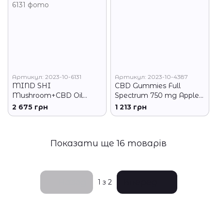
Артикул: 2023-10-6131
Артикул: 2023-10-4387
MIND SHI
CBD Gummies Full
Mushroom+CBD Oil
Spectrum 750 mg Apple
Premium Box
& Lemon - 30 gummies
2 675 грн
1 213 грн
Показати ще 16 товарів
Назад
Вперед
1
з 2