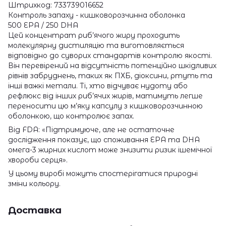
Штрихкод: 733739016652
Контроль запаху - кишковорозчинна оболонка
500 EPA / 250 DHA
Цей концентрат риб’ячого жиру проходить
молекулярну дистиляцію та виготовляється
відповідно до суворих стандартів контролю якості.
Він перевірений на відсутність потенційно шкідливих
рівнів забруднень, таких як ПХБ, діоксини, ртуть та
інші важкі метали. Ті, хто відчуває нудоту або
рефлюкс від інших риб’ячих жирів, матимуть легше
переносити цю м’яку капсулу з кишковорозчинною
оболонкою, що контролює запах.
Від FDA: «Підтримуюче, але не остаточне
дослідження показує, що споживання EPA та DHA
омега-3 жирних кислот може знизити ризик ішемічної
хвороби серця».
У цьому виробі можуть спостерігатися природні
зміни кольору.
Доставка