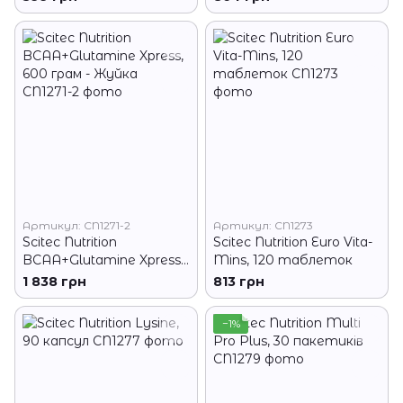
Артикул: CN1271-2
Артикул: CN1273
Scitec Nutrition
Scitec Nutrition Euro Vita-
BCAA+Glutamine Xpress,
Mins, 120 таблеток
600 грам - Жуйка
1 838 грн
813 грн
−1%