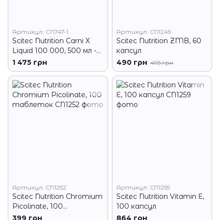
Артикул: CN747-1
Артикул: CN1249
Scitec Nutrition Carni X
Scitec Nutrition ZMB, 60
Liquid 100 000, 500 мл -
капсул
Ананас-кактус
1 475 грн
490 грн
495 грн
Артикул: CN1252
Артикул: CN1259
Scitec Nutrition Chromium
Scitec Nutrition Vitamin E,
Picolinate, 100
100 капсул
таблеток
399 грн
864 грн