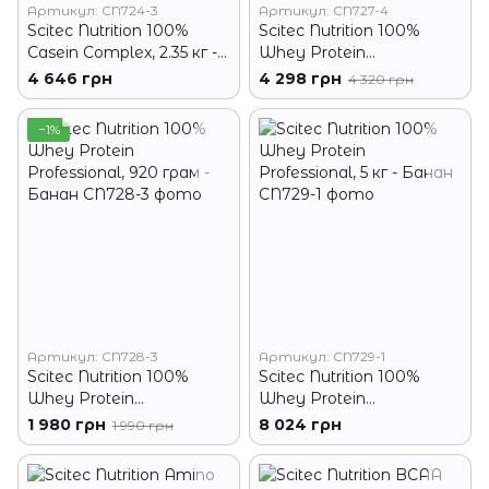
Артикул: CN724-3
Артикул: CN727-4
Scitec Nutrition 100%
Scitec Nutrition 100%
Casein Complex, 2.35 кг -
Whey Protein
Бельгійський шоколад
Professional, 2.35 кг -
4 646 грн
4 298 грн
4 320 грн
Банан
−1%
Артикул: CN728-3
Артикул: CN729-1
Scitec Nutrition 100%
Scitec Nutrition 100%
Whey Protein
Whey Protein
Professional, 920 грам -
Professional, 5 кг - Банан
1 980 грн
8 024 грн
1 990 грн
Банан