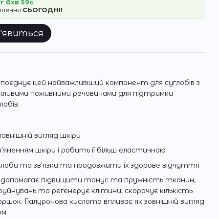
г 6хв 59с
,
овлення
СЬОГОДНІ!
з'явиться
d поєднує цей найважливіший компонент для суглобів з
жливими поживними речовинами для підтримки
лобів.
овнішній вигляд шкіри
'яненням шкіри і робить її більш еластичною
глоби та зв'язки та продовжити їх здорове відчуття
id допомагає підвищити тонус та пружність тканин,
уйнувань та регенерує клітини, скорочує кількість
ршок. Гіалуронова кислота впливає як зовнішній вигляд
ом.