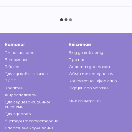
Каталог
Клієнтам
Амінокислоти
Вхід до кабінету
Витамины
Про нас
Гейнери
Оплата і доставка
Для суглобів і зв'язок
Обмін та повернення
BCAA
Контактна інформація
Креатин
Відгуки про магазин
Жироспалювачі
Ми в соцмережах
Для серцево-судинної
системи
Для здоров'я
Бустеры тестостерона
Спортивне харчування