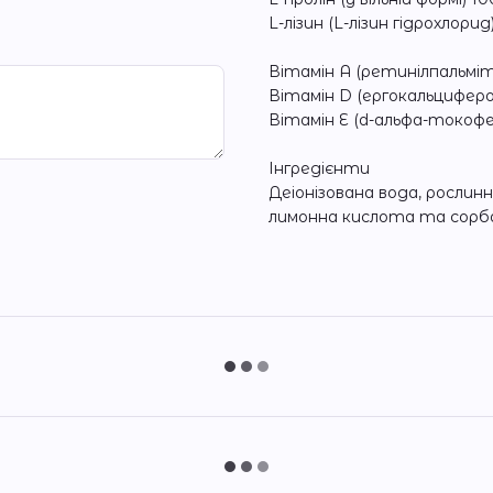
L-лізин (L-лізин гідрохлорид
Вітамін А (ретинілпальмі
Вітамін D (ергокальциферо
Вітамін Е (d-альфа-токофе
Інгредієнти
Деіонізована вода, рослин
лимонна кислота та сорба