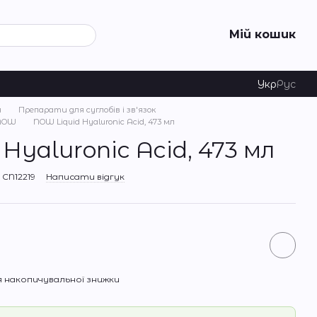
Мій кошик
Укр
Рус
я
Препарати для суглобів і зв'язок
 NOW
NOW Liquid Hyaluronic Acid, 473 мл
Hyaluronic Acid, 473 мл
CN12219
Написати відгук
 накопичувальної знижки