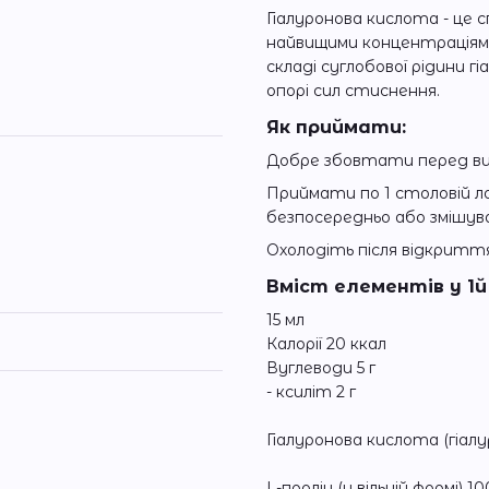
Гіалуронова кислота - це с
найвищими концентраціями 
складі суглобової рідини г
опорі сил стиснення.
Як приймати:
Добре збовтати перед в
Приймати по 1 столовій ло
безпосередньо або змішув
Охолодіть після відкриття
Вміст елементів у 1й 
15 мл
Калорії 20 ккал
Вуглеводи 5 г
- ксиліт 2 г
Гіалуронова кислота (гіал
L-пролін (у вільній формі) 10