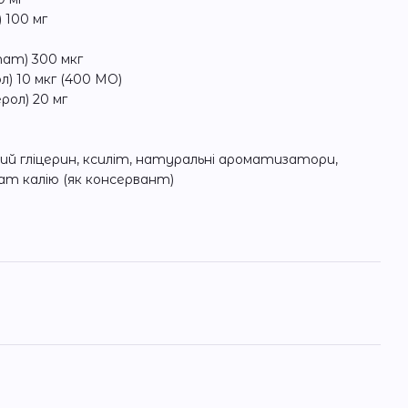
) 100 мг
тат) 300 мкг
л) 10 мкг (400 МО)
рол) 20 мг
ний гліцерин, ксиліт, натуральні ароматизатори,
т калію (як консервант)