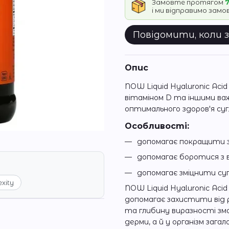
Замовте протягом
7
і ми відправимо зам
Повідомити, коли 
Опис
NOW Liquid Hyaluronic Aci
вітаміном D та іншими ва
оптимального здоров'я суг
Особливості:
допомагає покращити з
допомагає боротися з в
допомагає зміцнити су
exity
NOW Liquid Hyaluronic Ac
допомагає захистити від р
та глибину виразності змо
дерми, а й у організм загал