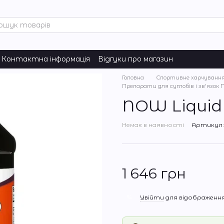
Контактна інформація
Відгуки про магазин
Головна
Спортивне харчуванн
Препарати для суглобів і зв'язок
NOW Liquid 
Немає в наявності
Артикул: 
1 646 грн
%
Увійти
для відображення