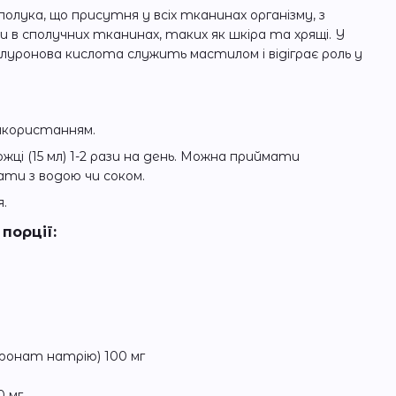
полука, що присутня у всіх тканинах організму, з
в сполучних тканинах, таких як шкіра та хрящі. У
іалуронова кислота служить мастилом і відіграє роль у
икористанням.
жці (15 мл) 1-2 рази на день. Можна приймати
ати з водою чи соком.
.
порції:
уронат натрію) 100 мг
0 мг