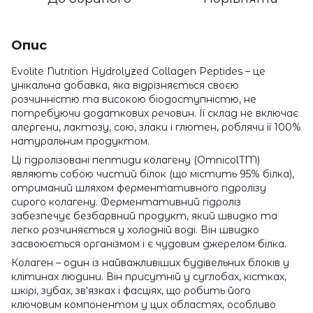
Опис
Evolite Nutrition Hydrolyzed Collagen Peptides – це
унікальна добавка, яка відрізняється своєю
розчинністю та високою біодоступністю, не
потребуючи додаткових речовин. Її склад не включає
алергени, лактозу, сою, злаки і глютен, роблячи її 100%
натуральним продуктом.
Ці гідролізовані пептиди колагену (OmnicolTM)
являють собою чистий білок (що містить 95% білка),
отриманий шляхом ферментативного гідролізу
сирого колагену. Ферментативний гідроліз
забезпечує безбарвний продукт, який швидко та
легко розчиняється у холодній воді. Він швидко
засвоюється організмом і є чудовим джерелом білка.
Колаген – один із найважливіших будівельних блоків у
клітинах людини. Він присутній у суглобах, кістках,
шкірі, зубах, зв'язках і фасціях, що робить його
ключовим компонентом у цих областях, особливо