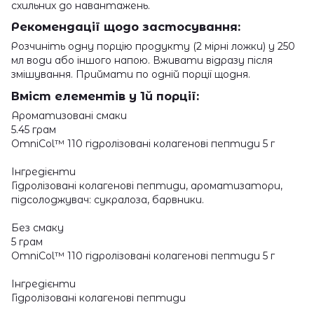
схильних до навантажень.
Рекомендації щодо застосування:
Розчиніть одну порцію продукту (2 мірні ложки) у 250
мл води або іншого напою. Вживати відразу після
змішування. Приймати по одній порції щодня.
Вміст елементів у 1й порції:
Ароматизовані смаки
5.45 грам
OmniCol™ 110 гідролізовані колагенові пептиди 5 г
Інгредієнти
Гідролізовані колагенові пептиди, ароматизатори,
підсолоджувач: сукралоза, барвники.
Без смаку
5 грам
OmniCol™ 110 гідролізовані колагенові пептиди 5 г
Інгредієнти
Гідролізовані колагенові пептиди