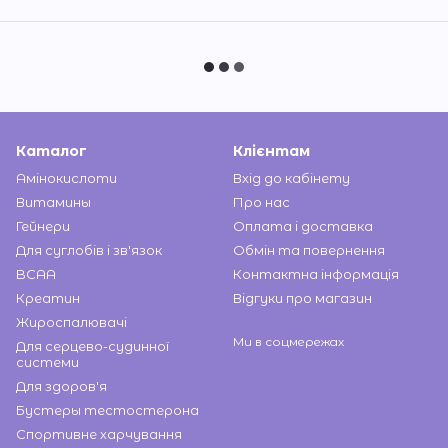
Каталог
Клієнтам
Амінокислоти
Вхід до кабінету
Витамины
Про нас
Гейнери
Оплата і доставка
Для суглобів і зв'язок
Обмін та повернення
BCAA
Контактна інформація
Креатин
Відгуки про магазин
Жироспалювачі
Ми в соцмережах
Для серцево-судинної
системи
Для здоров'я
Бустеры тестостерона
Спортивне харчування