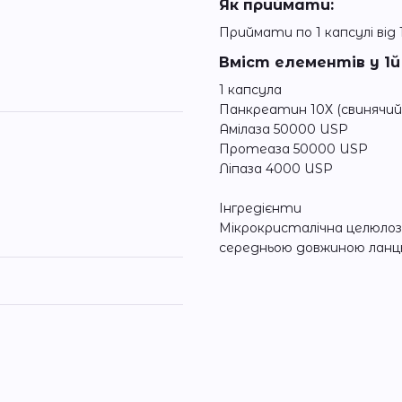
Як приймати:
Приймати по 1 капсулі від 1
Вміст елементів у 1й 
1 капсула
Панкреатин 10Х (свинячий)
Амілаза 50000 USP
Протеаза 50000 USP
Ліпаза 4000 USP
Інгредієнти
Мікрокристалічна целюлоза
середньою довжиною ланцю