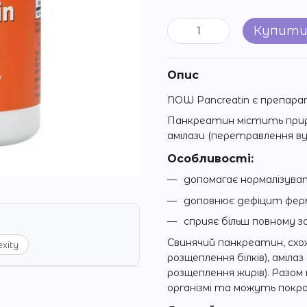
Купит
Опис
NOW Pancreatin є препара
Панкреатин містить приро
амілази (перетравлення ву
Особливості:
допомагає нормалізув
доповнює дефіцит ферм
сприяє більш повному з
Свинячий панкреатин, схо
exity
розщеплення білків), амілаз
розщеплення жирів). Разо
організмі та можуть покр