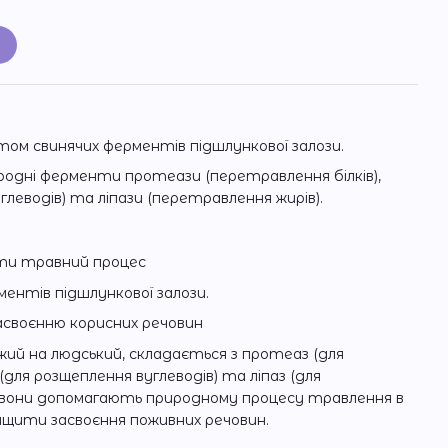
и
том свинячих ферментів підшлункової залози.
дні ферменти протеази (перетравлення білків),
глеводів) та ліпази (перетравлення жирів).
ати травний процес
ентів підшлункової залози.
асвоєнню корисних речовин
жий на людський, складається з протеаз (для
 (для розщеплення вуглеводів) та ліпаз (для
м вони допомагають природному процесу травлення в
ащити засвоєння поживних речовин.