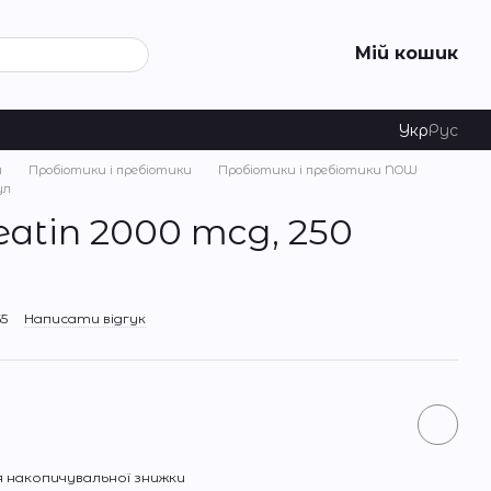
Мій кошик
Укр
Рус
я
Пробіотики і пребіотики
Пробіотики і пребіотики NOW
ул
atin 2000 mcg, 250
5
Написати відгук
 накопичувальної знижки