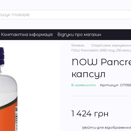
Контактна інформація
Відгуки про магазин
Головна
Спортивне харчуванн
NOW Pancreatin 2000 mcg, 250 капс
NOW Pancre
капсул
В наявності
Артикул: CN1156
1 424 грн
%
Увійти
для відображення