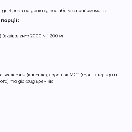
 до 3 разів на день під час або між прийомами їжі.
порції:
 (еквівалент 2000 мг) 200 мг
, желатин (капсула), порошок МСТ (тригліцериди із
га) та діоксид кремнію