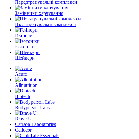
Передтренувальні комплекси
Замінники харчування
Післятренувальні комплекси
Гейнери
Ізотоніки
Шейкери
Acure
Allnutrition
Biotech
Bodyperson Labs
Brave U
Carlson Laboratories
Cellucor