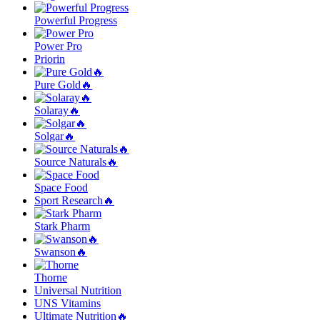
Powerful Progress
Power Pro
Priorin
Pure Gold🔥
Solaray🔥
Solgar🔥
Source Naturals🔥
Space Food
Sport Research🔥
Stark Pharm
Swanson🔥
Thorne
Universal Nutrition
UNS Vitamins
Ultimate Nutrition🔥