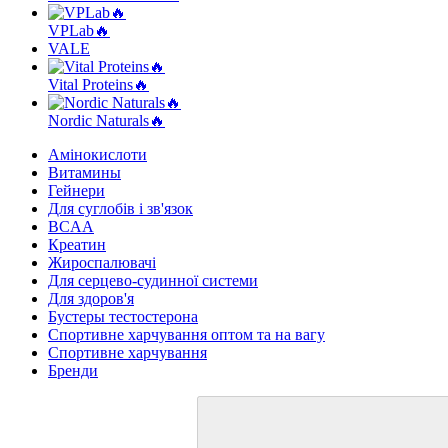
VPLab🔥
VALE
Vital Proteins🔥
Nordic Naturals🔥
Амінокислоти
Витамины
Гейнери
Для суглобів і зв'язок
BCAA
Креатин
Жироспалювачі
Для серцево-судинної системи
Для здоров'я
Бустеры тестостерона
Спортивне харчування оптом та на вагу
Спортивне харчування
Бренди