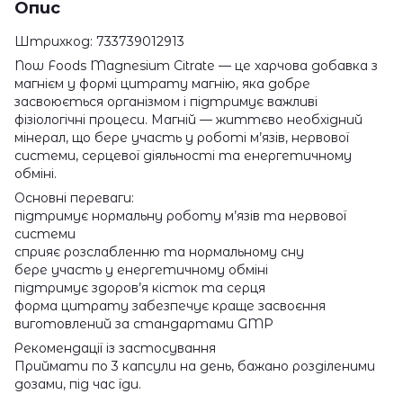
Опис
Штрихкод: 733739012913
Now Foods Magnesium Citrate — це харчова добавка з
магнієм у формі цитрату магнію, яка добре
засвоюється організмом і підтримує важливі
фізіологічні процеси. Магній — життєво необхідний
мінерал, що бере участь у роботі м’язів, нервової
системи, серцевої діяльності та енергетичному
обміні.
Основні переваги:
підтримує нормальну роботу м’язів та нервової
системи
сприяє розслабленню та нормальному сну
бере участь у енергетичному обміні
підтримує здоров’я кісток та серця
форма цитрату забезпечує краще засвоєння
виготовлений за стандартами GMP
Рекомендації із застосування
Приймати по 3 капсули на день, бажано розділеними
дозами, під час їди.