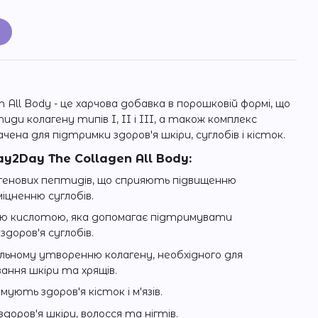
и
 All Body - це харчова добавка в порошковій формі, що
иди колагену типів I, II і III, а також комплекс
начена для підтримки здоров'я шкіри, суглобів і кісток.
y2Day The Collagen All Body:
агенових пептидів, що сприяють підвищенню
іцненню суглобів.
ою кислотою, яка допомагає підтримувати
доров'я суглобів.
льному утворенню колагену, необхідного для
ання шкіри та хрящів.
мують здоров'я кісток і м'язів.
доров'я шкіри, волосся та нігтів.