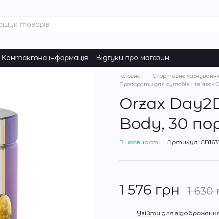
Контактна інформація
Відгуки про магазин
Головна
Спортивне харчуванн
Препарати для суглобів і зв'язок O
Orzax Day2D
Body, 30 по
В наявності
Артикул: CN163
1 576 грн
1 630 
%
Увійти
для відображення