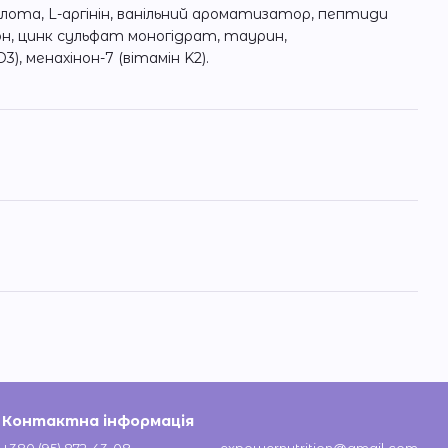
ислота, L-аргінін, ванільний ароматизатор, пептиди
он, цинк сульфат моногідрат, таурин,
), менахінон-7 (вітамін K2).
Контактна інформація