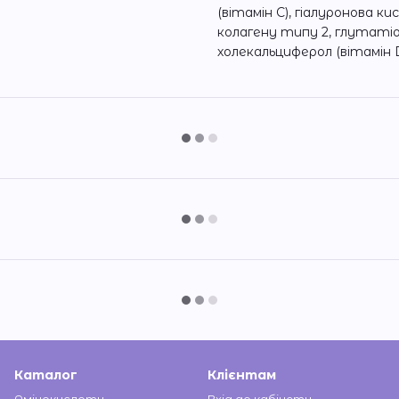
(вітамін C), гіалуронова к
колагену типу 2, глутаті
холекальциферол (вітамін D3
Каталог
Клієнтам