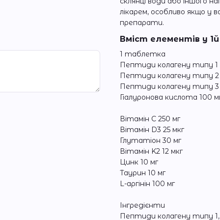
склянці води або іншого 
лікарем, особливо якщо у в
препарати.
Вміст елементів у 1й 
1 таблетка
Пептиди колагену типу 1 
Пептиди колагену типу 2 
Пептиди колагену типу 3 
Гіалуронова кислота 100 м
Вітамін C 250 мг
Вітамін D3 25 мкг
Глутатіон 30 мг
Вітамін K2 12 мкг
Цинк 10 мг
Таурин 10 мг
L-аргінін 100 мг
Інгредієнти
Пептиди колагену типу 1,