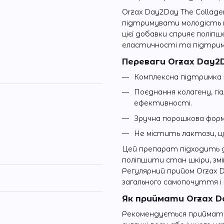
Orzax Day2Day The Collage
підтримувати молодість шк
цієї добавки сприяє поліпш
еластичності та підтримц
Переваги Orzax Day2D
Комплексна підтримка шк
Поєднання колагену, гі
ефективності.
Зручна порошкова форм
Не містить лактози, цу
Цей препарат підходить д
поліпшити стан шкіри, зм
Регулярний прийом Orzax D
загального самопочуття і 
Як приймати Orzax Da
Рекомендується приймати п