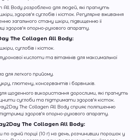
n All Body розроблено для людей, які прагнуть
іри, здоров'я суглобів і кісток. Регулярне вживання
енню загального стану шкіри, підвищенню її
і здоров'я опорно-рухового апарату.
ay The Collagen All Body:
іри, суглобів і кісток.
алуронової кислоти та вітамінів для максимальної
а для легкого прийому.
кру, глютену, консервантів і барвників.
ля щоденного використання дорослими, які прагнуть
іцнити суглоби та підтримати здоров'я кісток.
ay2Day The Collagen All Body сприяє поліпшенню
підтримці здоров'я опорно-рухового апарату.
y2Day The Collagen All Body:
о одній порції (10 г) на день, розчинивши порошок у