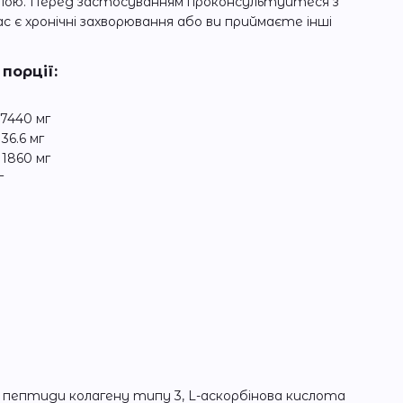
напою. Перед застосуванням проконсультуйтеся з
ас є хронічні захворювання або ви приймаєте інші
порції:
7440 мг
36.6 мг
1860 мг
г
 пептиди колагену типу 3, L-аскорбінова кислота