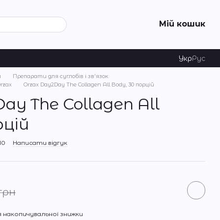
Мій кошик
Укр
Рус
я
Препарати для суглобів і зв'язок
rzax
Orzax Day2Day The Collagen All Body, 30 порцій
ay The Collagen All
рцій
10
Написати відгук
грн
 накопичувальної знижки