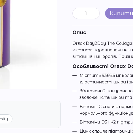
Купит
Опис
Orzax Day2Day The Collagen
містить гідролізовані пепт
вітамінів і мінералів. Приз
Особливості Orzax Da
Містить 9366,6 мг кол
еластичності шкіри і зм
Збагачений гіалуронов
зволоженість шкіри та з
Вітамін C сприяє норма
нормального функціонув
exity
Вітаміни D3 і K2 підтри
Цинк сприяє підтримці з