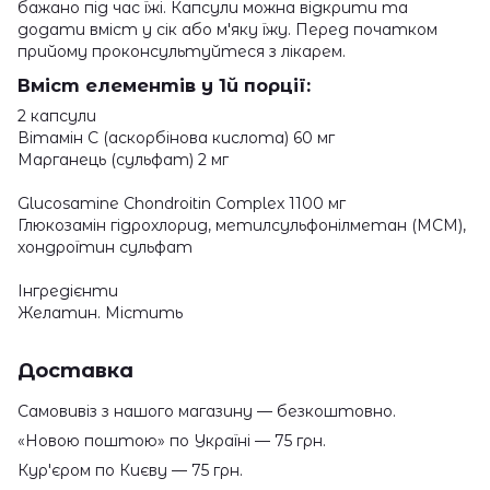
бажано під час їжі. Капсули можна відкрити та
додати вміст у сік або м'яку їжу. Перед початком
прийому проконсультуйтеся з лікарем.
Вміст елементів у 1й порції:
2 капсули
Вітамін С (аскорбінова кислота) 60 мг
Марганець (сульфат) 2 мг
Glucosamine Chondroitin Complex 1100 мг
Глюкозамін гідрохлорид, метилсульфонілметан (МСМ),
хондроїтин сульфат
Інгредієнти
Желатин. Містить
Доставка
Самовивіз з нашого магазину — безкоштовно.
«Новою поштою» по Україні — 75 грн.
Кур'єром по Києву — 75 грн.