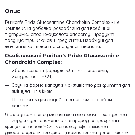
Опис
Puritan's Pride Glucosamine Chondroitin Complex - це
комплексна добавка, розроблена для всебічної
підтримки опорно-рухового апарату. Продукт
поєднує три ключові інгредієнти, необхідні для
живлення хрящової та сполучної тканини.
Особливості Puritan's Pride Glucosamine
Chondroitin Complex:
Збалансована формула «3-в-1» (Глюкозамін,
Хондроїтин, ЧСЧ).
Зручна форма капсул з можливістю розкриття для
змішування з їжею.
Підходить для людей з активним способом
життя.
У складі комплексу містяться глюкозамін і хондроїтин
— структурні елементи, які природно присутні в
хрящах, а також ЧСЧ (метилсульфонільметан) —
джерело органічної сірки. Ці компоненти доповнюють