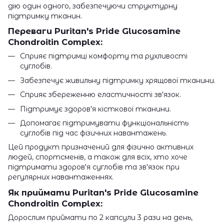
дію один одного, забезпечуючи структурну
підтримку тканин.
Переваги Puritan's Pride Glucosamine
Chondroitin Complex:
Сприяє підтримці комфорту та рухливості
суглобів.
Забезпечує живильну підтримку хрящової тканини.
Сприяє збереженню еластичності зв'язок.
Підтримує здоров'я кісткової тканини.
Допомагає підтримувати функціональність
суглобів під час фізичних навантажень.
Цей продукт призначений для фізично активних
людей, спортсменів, а також для всіх, хто хоче
підтримати здоров'я суглобів та зв'язок при
регулярних навантаженнях.
Як приймати Puritan's Pride Glucosamine
Chondroitin Complex:
Дорослим приймати по 2 капсули 3 рази на день,