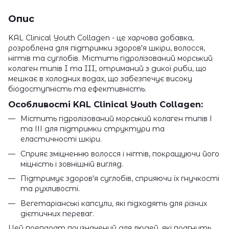
Опис
KAL Clinical Youth Collagen - це харчова добавка,
розроблена для підтримки здоров'я шкіри, волосся,
нігтів та суглобів. Містить гідролізований морський
колаген типів I та III, отриманий з дикої риби, що
мешкає в холодних водах, що забезпечує високу
біодоступність та ефективність.
Особливості KAL Clinical Youth Collagen:
Містить гідролізований морський колаген типів І
та ІІІ для підтримки структури та
еластичності шкіри.
Сприяє зміцненню волосся і нігтів, покращуючи його
міцність і зовнішній вигляд.
Підтримує здоров'я суглобів, сприяючи їх гнучкості
та рухливості.
Вегетаріанські капсули, які підходять для різних
дієтичних переваг.
Цей препарат призначений для людей, які прагнуть