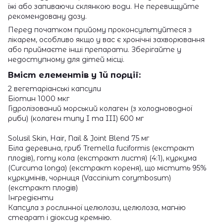
їжі або запиваючи склянкою води. Не перевищуйте
рекомендовану дозу.
Перед початком прийому проконсультуйтеся з
лікарем, особливо якщо у вас є хронічні захворювання
або приймаєте інші препарати. Зберігайте у
недоступному для дітей місці.
Вміст елементів у 1й порції:
2 вегетаріанські капсули
Біотин 1000 мкг
Гідролізований морський колаген (з холодноводної
риби) (колаген типу I та III) 600 мг
Solusil Skin, Hair, Nail & Joint Blend 75 мг
Біла деревина, гриб Tremella fuciformis (екстракт
плодів), готу кола (екстракт листя) (4:1), куркума
(Curcuma longa) (екстракт кореня), що містить 95%
куркумінів, чорниця (Vaccinium corymbosum)
(екстракт плодів)
Інгредієнти
Капсула з рослинної целюлози, целюлоза, магнію
стеарат і діоксид кремнію.