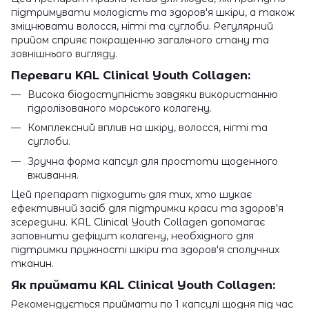
підтримувати молодість та здоров'я шкіри, а також
зміцнювати волосся, нігті та суглоби. Регулярний
прийом сприяє покращенню загального стану та
зовнішнього вигляду.
Переваги KAL Clinical Youth Collagen:
Висока біодоступність завдяки використанню
гідролізованого морського колагену.
Комплексний вплив на шкіру, волосся, нігті та
суглоби.
Зручна форма капсул для простоти щоденного
вживання.
Цей препарат підходить для тих, хто шукає
ефективний засіб для підтримки краси та здоров'я
зсередини. KAL Clinical Youth Collagen допомагає
заповнити дефіцит колагену, необхідного для
підтримки пружності шкіри та здоров'я сполучних
тканин.
Як приймати KAL Clinical Youth Collagen:
Рекомендується приймати по 1 капсулі щодня під час