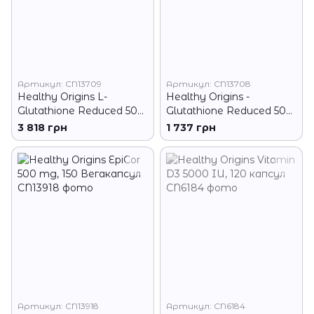
Артикул: CN13709
Артикул: CN13708
Healthy Origins L-
Healthy Origins -
Glutathione Reduced 500
Glutathione Reduced 500
mg, 150 вегакапсул
mg, 60 вегакапсул
3 818 грн
1 737 грн
Артикул: CN13918
Артикул: CN6184