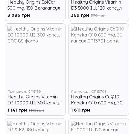
Healthy Origins EpiCor
Healthy Origins Vitamin
500 mg, 150 Вегакапсул
D3 5000 IU, 120 капсул
3 086 грн
369 грн
370 грн
Артикул: CN6189
Артикул: CN13701
Healthy Origins Vitamin
Healthy Origins CoQ10
D3 10000 UI, 360 капсул
Kaneka Q10 600 mg, 30
капсул
1 141 грн
1 611 грн
1 145 грн