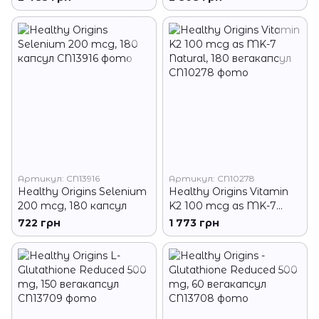
Артикул: CN13916
Артикул: CN10278
Healthy Origins Selenium
Healthy Origins Vitamin
200 mcg, 180 капсул
K2 100 mcg as MK-7
Natural, 180 вегакапсул
722 грн
1 773 грн