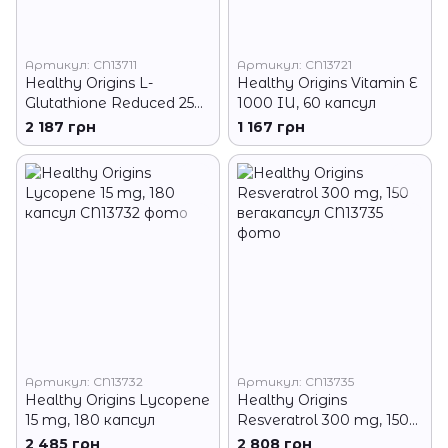
Артикул: CN13711
Артикул: CN13721
Healthy Origins L-
Healthy Origins Vitamin E
Glutathione Reduced 250
1000 IU, 60 капсул
mg, 150 вегакапсул
2 187 грн
1 167 грн
Артикул: CN13732
Артикул: CN13735
Healthy Origins Lycopene
Healthy Origins
15 mg, 180 капсул
Resveratrol 300 mg, 150
вегакапсул
2 485 грн
2 808 грн