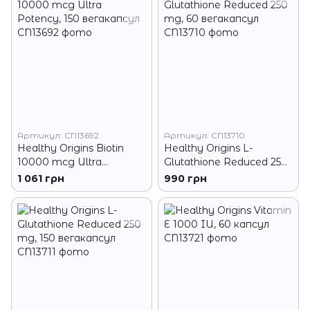
Артикул: CN13692
Артикул: CN13710
Healthy Origins Biotin
Healthy Origins L-
10000 mcg Ultra
Glutathione Reduced 250
Potency, 150 вегакапсул
mg, 60 вегакапсул
1 061 грн
990 грн