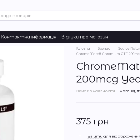
Контактна інформація
Відгуки про магазин
Головна
Бренди
Source Natur
ChromeMate® Chromium GTF 200mcg Y
ChromeMat
200mcg Yeast
Немає в наявності
Артикул: 
375 грн
%
Увійти
для відображення