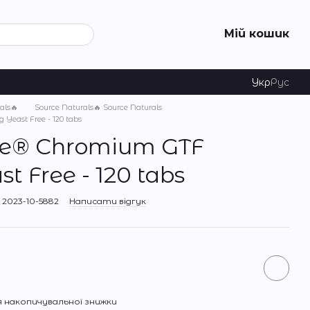
Мій кошик
Укр
Рус
als🔥
Source Naturals🔥 Source Naturals
east Free - 120 tabs
e® Chromium GTF
 Free - 120 tabs
2023-10-5882
Написати відгук
 накопичувальної знижки