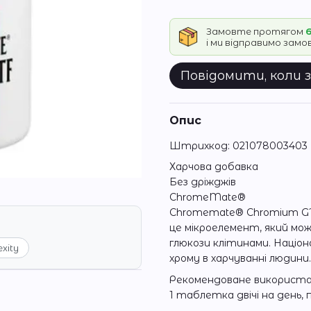
Замовте протягом
6
і ми відправимо зам
Повідомити, коли 
Опис
Штрихкод: 021078003403
Харчова добавка
Без дріжджів
ChromeMate®
Chromemate® Chromium GTF –
це мікроелемент, який мож
глюкози клітинами. Націон
exity
хрому в харчуванні людини.
Рекомендоване використ
1 таблетка двічі на день, 