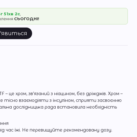
г 51хв 2с
,
овлення
СЬОГОДНІ!
з'явиться
 це хром, зв’язаний з ніацином, без дріжджів. Хром –
е тісно взаємодіяти з інсуліном, сприяти засвоєнню
альна дослідницька рада встановила необхідність
ання
під час їжі. Не перевищуйте рекомендовану дозу.