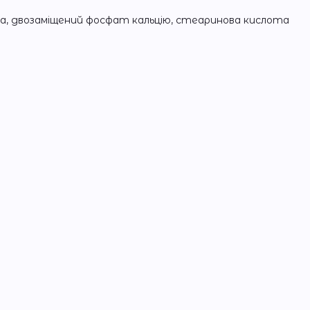
а, двозаміщений фосфат кальцію, стеаринова кислота