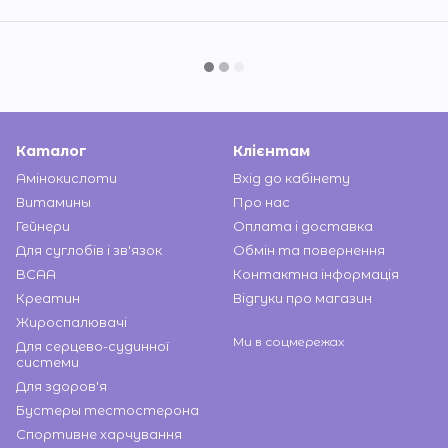
Каталог
Клієнтам
Амінокислоти
Вхід до кабінету
Витамины
Про нас
Гейнери
Оплата і доставка
Для суглобів і зв'язок
Обмін та повернення
BCAA
Контактна інформація
Креатин
Відгуки про магазин
Жироспалювачі
Ми в соцмережах
Для серцево-судинної
системи
Для здоров'я
Бустеры тестостерона
Спортивне харчування