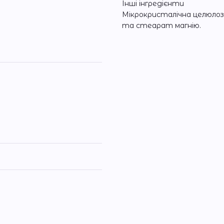
Інші інгредієнти
Мікрокристалічна целюлоз
та стеарат магнію.