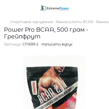
Спортивне харчування
Амінокислоти BCAA
Амінок
Power Pro BCAA, 500 грам -
Грейпфрут
Артикул:
CN1699-2
Написати відгук