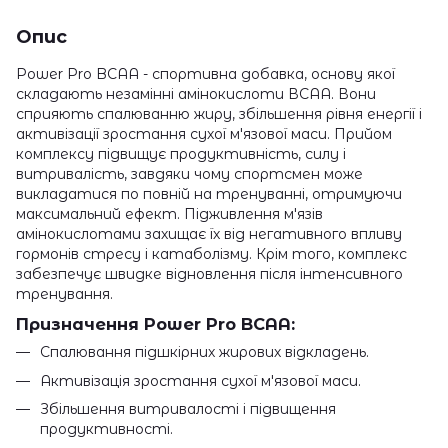
Опис
Power Pro BCAA - спортивна добавка, основу якої
складають незамінні амінокислоти ВСАА. Вони
сприяють спалюванню жиру, збільшення рівня енергії і
активізації зростання сухої м'язової маси. Прийом
комплексу підвищує продуктивність, силу і
витривалість, завдяки чому спортсмен може
викладатися по повній на тренуванні, отримуючи
максимальний ефект. Підживлення м'язів
амінокислотами захищає їх від негативного впливу
гормонів стресу і катаболізму. Крім того, комплекс
забезпечує швидке відновлення після інтенсивного
тренування.
Призначення Power Pro BCAA:
Спалювання підшкірних жирових відкладень.
Активізація зростання сухої м'язової маси.
Збільшення витривалості і підвищення
продуктивності.