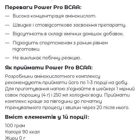
Переваги Power Pro BCAA:
Висока концентрація амінокислот.
Швидке і стовідсоткове засвоєння препарату.
Відсутність в складі хімічних домішок добавок.
Підходить спортсменам з різним рівнем
підготовки.
Не викликає побічну реакцію.
Як приймати Power Pro BCAA:
Розробники амінокислотного комплексу
рекомендують приймати його по 1-3 порції на добу.
Для приготування напою з'єднайте в шейкері 1 мірний
совок порошку (4 г) і 250 мл холодної води. Приймати
комплекс краще за півгодини до початку
тренувального процесу і хвилин через 20 після нього.
Вміст елементів у 1й порції:
100 грам
Калорії 90 ккал
Жири 0 г