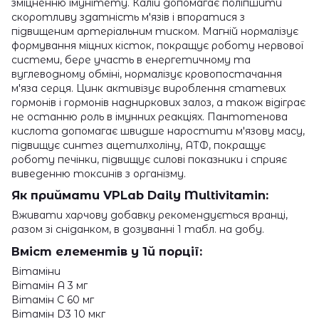
зміцненню імунітету. Калій допомагає поліпшити
скоротливу здатність м'язів і впоратися з
підвищеним артеріальним тиском. Магній нормалізує
формування міцних кісток, покращує роботу нервової
системи, бере участь в енергетичному та
вуглеводному обміні, нормалізує кровопостачання
м'яза серця. Цинк активізує вироблення статевих
гормонів і гормонів надниркових залоз, а також відіграє
не останню роль в імунних реакціях. Пантотенова
кислота допомагає швидше наростити м'язову масу,
підвищує синтез ацетилхоліну, АТФ, покращує
роботу печінки, підвищує силові показники і сприяє
виведенню токсинів з організму.
Як приймати VPLab Daily Multivitamin:
Вживати харчову добавку рекомендується вранці,
разом зі сніданком, в дозуванні 1 табл. на добу.
Вміст елементів у 1й порції:
Вітаміни
Вітамін A 3 мг
Вітамін C 60 мг
Вітамін D3 10 мкг