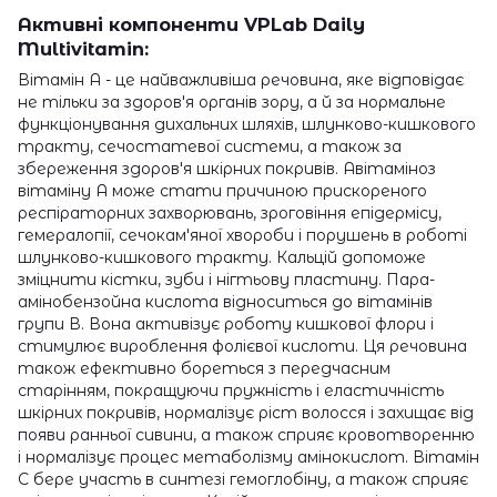
Активні компоненти VPLab Daily
Multivitamin:
Вітамін А - це найважливіша речовина, яке відповідає
не тільки за здоров'я органів зору, а й за нормальне
функціонування дихальних шляхів, шлунково-кишкового
тракту, сечостатевої системи, а також за
збереження здоров'я шкірних покривів. Авітаміноз
вітаміну А може стати причиною прискореного
респіраторних захворювань, зроговіння епідермісу,
гемералопії, сечокам'яної хвороби і порушень в роботі
шлунково-кишкового тракту. Кальцій допоможе
зміцнити кістки, зуби і нігтьову пластину. Пара-
амінобензойна кислота відноситься до вітамінів
групи В. Вона активізує роботу кишкової флори і
стимулює вироблення фолієвої кислоти. Ця речовина
також ефективно бореться з передчасним
старінням, покращуючи пружність і еластичність
шкірних покривів, нормалізує ріст волосся і захищає від
появи ранньої сивини, а також сприяє кровотворенню
і нормалізує процес метаболізму амінокислот. Вітамін
С бере участь в синтезі гемоглобіну, а також сприяє