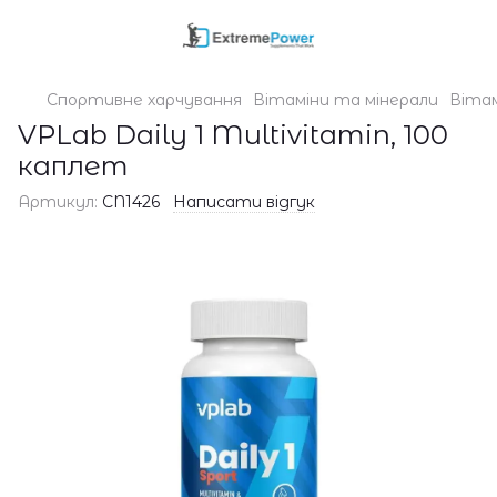
Спортивне харчування
Вітаміни та мінерали
Вітам
VPLab Daily 1 Multivitamin, 100
каплет
Артикул:
CN1426
Написати відгук