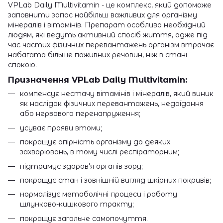
VPLab Daily Multivitamin - це комплекс, який допоможе
заповнити запас найбільш важливих для організму
мінералів і вітамінів. Препарат особливо необхідний
людям, які ведуть активний спосіб життя, адже під
час частих фізичних перевантажень організм втрачає
набагато більше поживних речовин, ніж в стані
спокою.
Призначення VPLab Daily Multivitamin:
компенсує нестачу вітамінів і мінералів, який виник
як наслідок фізичних перевантажень, недоїдання
або нервового перенапруження;
усуває прояви втоми;
покращує опірність організму до деяких
захворювань, в тому числі респіраторним;
підтримує здоров'я органів зору;
покращує стан і зовнішній вигляд шкірних покривів;
нормалізує метаболічні процеси і роботу
шлунково-кишкового тракту;
покращує загальне самопочуття.