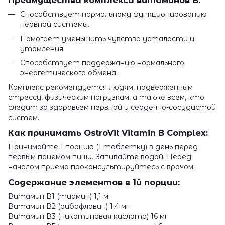
Преимущества комплекса витаминов B:
Способствует нормальному функционированию
нервной системы.
Помогает уменьшить чувство усталости и
утомления.
Способствует поддержанию нормального
энергетического обмена.
Комплекс рекомендуется людям, подверженным
стрессу, физическим нагрузкам, а также всем, кто
следит за здоровьем нервной и сердечно-сосудистой
систем.
Как принимать OstroVit Vitamin B Complex:
Принимайте 1 порцию (1 таблетку) в день перед
первым приемом пищи. Запивайте водой. Перед
началом приема проконсультируйтесь с врачом.
Содержание элементов в 1й порции:
Витамин В1 (тиамин) 1,1 мг
Витамин В2 (рибофлавин) 1,4 мг
Витамин В3 (никотиновая кислота) 16 мг