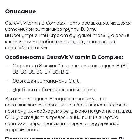
Описание
OstroVit Vitamin B Complex – это добавка, являющаяся
источником витаминов группы B. Эти
микронутриенты играют фундаментальную роль в
клеточном метаболизме и функционировании
нервной системы.
Особенности OstroVit Vitamin B Complex:
Содержит 8 важнейших витаминов группы B (B1,
B2, B3, B5, B6, B7, B9, B12).
Обогащен витаминами C и E.
Удобная таблетированная форма.
Витамины группы B водорастворимы и не
накапливаются в организме в больших количествах,
поэтому их необходимо регулярно получать с пищей.
Они участвуют в превращении пищи в энергию,
синтезе нейротрансмиттеров и поддержании
здоровья кожи.