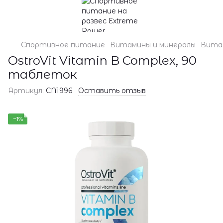
Спортивное питание
Витамины и минералы
Витам
OstroVit Vitamin B Complex, 90
таблеток
Артикул:
CN1996
Оставить отзыв
−1%