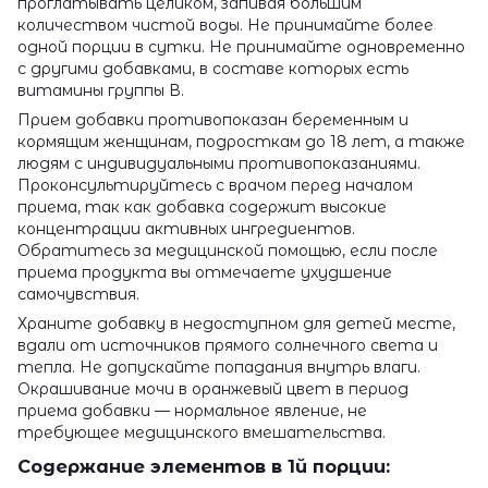
проглатывать целиком, запивая большим
количеством чистой воды. Не принимайте более
одной порции в сутки. Не принимайте одновременно
с другими добавками, в составе которых есть
витамины группы В.
Прием добавки противопоказан беременным и
кормящим женщинам, подросткам до 18 лет, а также
людям с индивидуальными противопоказаниями.
Проконсультируйтесь с врачом перед началом
приема, так как добавка содержит высокие
концентрации активных ингредиентов.
Обратитесь за медицинской помощью, если после
приема продукта вы отмечаете ухудшение
самочувствия.
Храните добавку в недоступном для детей месте,
вдали от источников прямого солнечного света и
тепла. Не допускайте попадания внутрь влаги.
Окрашивание мочи в оранжевый цвет в период
приема добавки — нормальное явление, не
требующее медицинского вмешательства.
Содержание элементов в 1й порции: