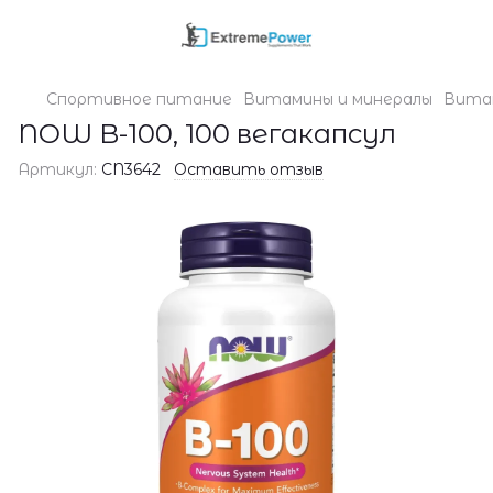
Спортивное питание
Витамины и минералы
Вита
NOW B-100, 100 вегакапсул
Артикул:
CN3642
Оставить отзыв