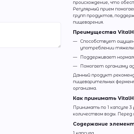
происхождение, что обес
Регулярный прием помогае
групп продуктов, поддер
пищеварения.
Преимущества VitalH
Способствует ощущени
употреблении тяжелых
Поддерживает нормаль
Помогает организму ад
Данный продукт рекоменд
пищеварительных фермент
организма.
Как принимать Vital
Принимать по 1 капсуле 3 
количеством воды. Перед 
Содержание элементо
1 капсула