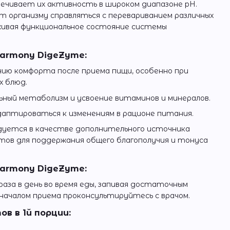
печивает их активность в широком диапазоне pH.
т организму справляться с перевариванием различных
живая функциональное состояние системы
armony DigeZyme:
ю комфорта после приема пищи, особенно при
 блюд.
ный метаболизм и усвоение витаминов и минералов.
аптироваться к изменениям в рационе питания.
уется в качестве дополнительного источника
ов для поддержания общего благополучия и тонуса
Harmony DigeZyme:
раза в день во время еды, запивая достаточным
началом приема проконсультируйтесь с врачом.
в в 1й порции: