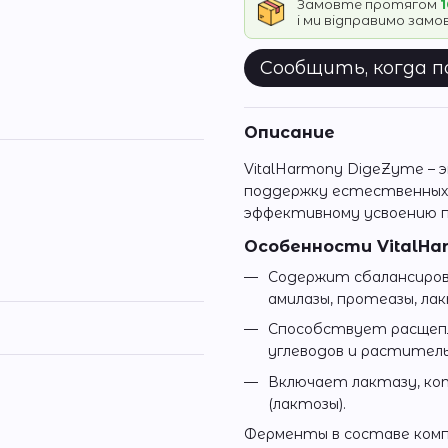
Замовте протягом
1
і ми відправимо зам
Сообщить, когда 
Описание
VitalHarmony DigeZyme – 
поддержку естественных 
эффективному усвоению п
Особенности VitalHa
Содержит сбалансиров
амилазы, протеазы, лак
Способствует расщепл
углеводов и раститель
Включает лактазу, ко
(лактозы).
Ферменты в составе комп