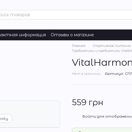
актная информация
Отзывы о магазине
Главная
Спортивное питание
Пробиотики и пребиотики VitalH
VitalHarmon
Нет в наличии
Артикул: CN1
559 грн
%
Войти
для отображения
exity