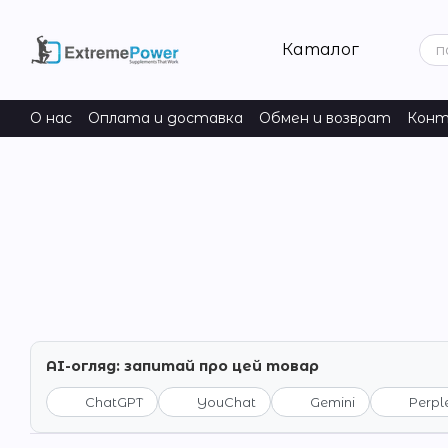
Перейти к основному контенту
Каталог
О нас
Оплата и доставка
Обмен и возврат
Конт
AI-огляд: запитай про цей товар
ChatGPT
YouChat
Gemini
Perpl