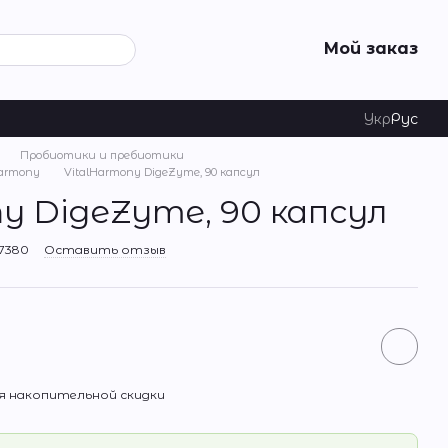
Мой заказ
Укр
Рус
Пробиотики и пребиотики
armony
VitalHarmony DigeZyme, 90 капсул
y DigeZyme, 90 капсул
7380
Оставить отзыв
 накопительной скидки