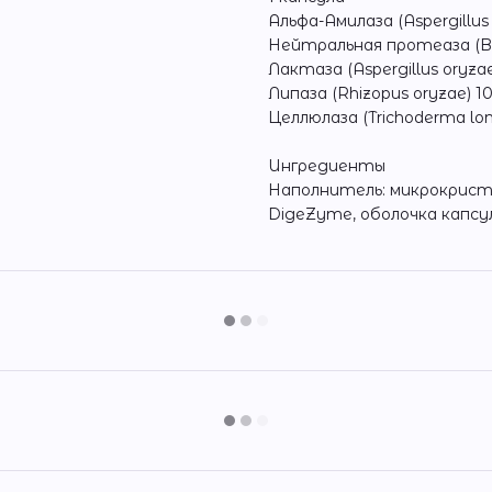
Альфа-Амилаза (Aspergillus
Нейтральная протеаза (Baci
Лактаза (Aspergillus oryza
Липаза (Rhizopus oryzae) 1
Целлюлаза (Trichoderma lon
Ингредиенты
Наполнитель: микрокрист
DigeZyme, оболочка капсу