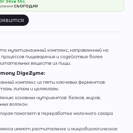
0г 36хв 55с
,
овлення
СЬОГОДНІ!
появится
это мультиэнзимный комплекс, направленный на
процессов пищеварения и содействие более
итательных веществ из пищи.
rmony DigeZyme:
анный комплекс из пяти ключевых ферментов:
тазы, липазы и целлюлазы.
ению основных нутриентов: белков, жиров,
ных волокон.
торая помогает в переработке молочного сахара
лекса имеют растительное и микробиологическое