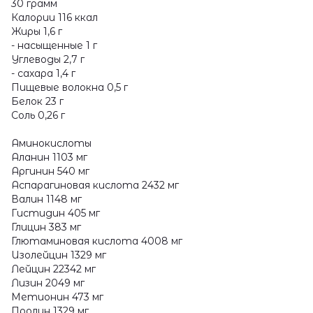
30 грамм
Калории 116 ккал
Жиры 1,6 г
- насыщенные 1 г
Углеводы 2,7 г
- сахара 1,4 г
Пищевые волокна 0,5 г
Белок 23 г
Соль 0,26 г
Аминокислоты
Аланин 1103 мг
Аргинин 540 мг
Аспарагиновая кислота 2432 мг
Валин 1148 мг
Гистидин 405 мг
Глицин 383 мг
Глютаминовая кислота 4008 мг
Изолейцин 1329 мг
Лейцин 22342 мг
Лизин 2049 мг
Метионин 473 мг
Пролин 1329 мг