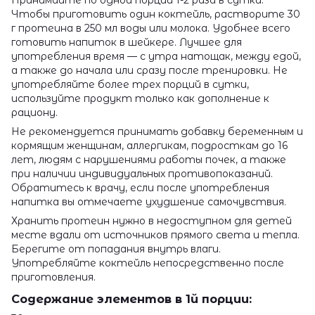
Чтобы приготовить один коктейль, растворите 30
г протеина в 250 мл воды или молока. Удобнее всего
готовить напиток в шейкере. Лучшее для
употребления время — с утра натощак, между едой,
а также до начала или сразу после тренировки. Не
употребляйте более трех порций в сутки,
используйте продукт только как дополнение к
рациону.
Не рекомендуется принимать добавку беременным и
кормящим женщинам, аллергикам, подросткам до 16
лет, людям с нарушениями работы почек, а также
при наличии индивидуальных противопоказаний.
Обратитесь к врачу, если после употребления
напитка вы отмечаете ухудшение самочувствия.
Хранить протеин нужно в недоступном для детей
месте вдали от источников прямого света и тепла.
Берегите от попадания внутрь влаги.
Употребляйте коктейль непосредственно после
приготовления.
Содержание элементов в 1й порции: