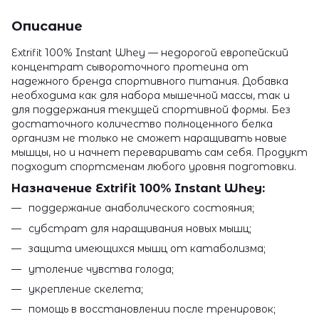
Описание
Extrifit 100% Instant Whey — недорогой европейский
концентрат сывороточного протеина от
надежного бренда спортивного питания. Добавка
необходима как для набора мышечной массы, так и
для поддержания текущей спортивной формы. Без
достаточного количество полноценного белка
организм не только не сможет наращивать новые
мышцы, но и начнет переваривать сам себя. Продукт
подходит спортсменам любого уровня подготовки.
Назначение Extrifit 100% Instant Whey:
поддержание анаболического состояния;
субстрат для наращивания новых мышц;
защита имеющихся мышц от катаболизма;
утоление чувства голода;
укрепление скелета;
помощь в восстановлении после тренировок;