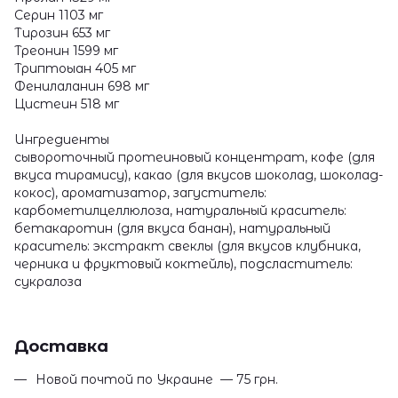
Серин 1103 мг
Тирозин 653 мг
Треонин 1599 мг
Триптоыан 405 мг
Фенилаланин 698 мг
Цистеин 518 мг
Ингредиенты
сывороточный протеиновый концентрат, кофе (для
вкуса тирамису), какао (для вкусов шоколад, шоколад-
кокос), ароматизатор, загуститель:
карбометилцеллюлоза, натуральный краситель:
бетакаротин (для вкуса банан), натуральный
краситель: экстракт свеклы (для вкусов клубника,
черника и фруктовый коктейль), подсластитель:
сукралоза
Доставка
Новой почтой по Украине — 75 грн.