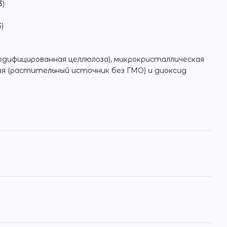
3)
3)
одифицированная целлюлоза), микрокристаллическая
ия (растительный источник без ГМО) и диоксид