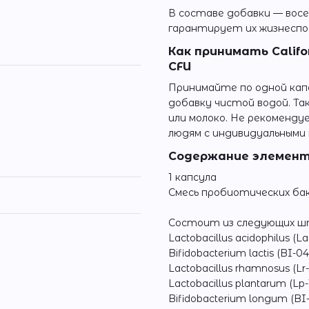
В составе добавки — вос
гарантирует их жизнеспо
Как принимать Californi
CFU
Принимайте по одной капс
добавку чистой водой. Т
или молоко. Не рекоменд
людям с индивидуальными
Содержание элементо
1 капсула
Смесь пробиотических ба
Состоит из следующих ш
Lactobacillus acidophilus (La
Bifidobacterium lactis (BI-04
Lactobacillus rhamnosus (Lr-
Lactobacillus plantarum (Lp-
Bifidobacterium longum (BI-