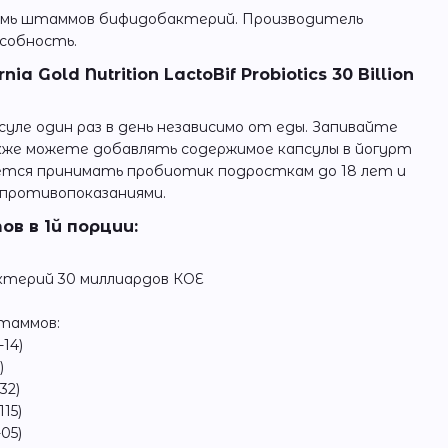
емь штаммов бифидобактерий. Производитель
собность.
a Gold Nutrition LactoBif Probiotics 30 Billion
уле один раз в день независимо от еды. Запивайте
акже можете добавлять содержимое капсулы в йогурт
уется принимать пробиотик подросткам до 18 лет и
 противопоказаниями.
в в 1й порции:
ктерий 30 миллиардов КОЕ
таммов:
-14)
)
32)
115)
05)