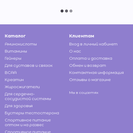
Каталог
Клиентам
Аминокислоты
Вход в личный кабинет
Витамины
О нас
Гейнеры
Оплата и доставка
Для суставов и связок
Обмен и возврат
BCAA
Контактная информация
Креатин
Отзывы о магазине
Жиросжигатели
Мы в соцсетях
Для сердечно-
сосудистой системы
Для здоровья
Бустеры тестостерона
Спортивное питание
оптом и на развес
Спортивное питание