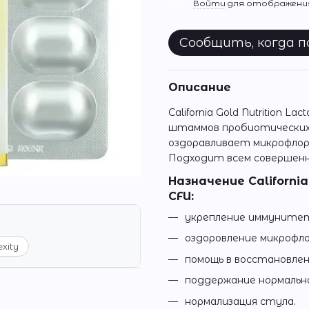
%
Войти
для отображения
Сообщить, когда 
Описание
California Gold Nutrition La
штаммов пробиотических 
оздоравливает микрофлор
Подходит всем совершен
Назначение California G
CFU:
укрепление иммуните
оздоровление микрофло
exity
помощь в восстановле
поддержание нормальн
нормализация стула.