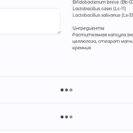
Bifidobacterium breve (Bb-0
Lactobacillus casei (Lc-11)
Lactobacillus salivarius (Ls-3
Ингредиенты
Растительная капсула (м
целлюлоза, стеарат магн
кремния