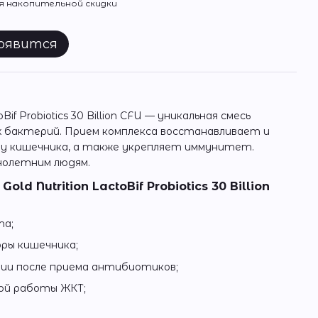
 накопительной скидки
появится
ctoBif Probiotics 30 Billion CFU — уникальная смесь
бактерий. Прием комплекса восстанавливает и
у кишечника, а также укрепляет иммунитет.
нолетним людям.
old Nutrition LactoBif Probiotics 30 Billion
та;
ры кишечника;
нии после приема антибиотиков;
ой работы ЖКТ;