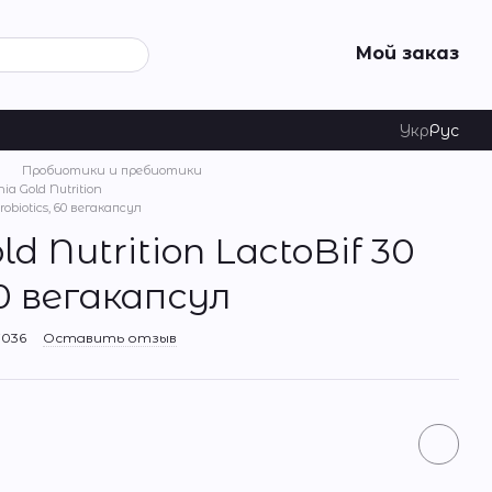
Мой заказ
Укр
Рус
Пробиотики и пребиотики
a Gold Nutrition
Probiotics, 60 вегакапсул
old Nutrition LactoBif 30
60 вегакапсул
7036
Оставить отзыв