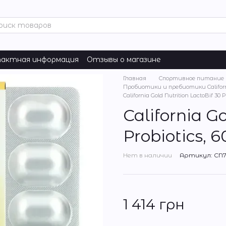
актная информация
Отзывы о магазине
Главная
Спортивное питание
Пробиотики и пребиотики Californi
California Gold Nutrition LactoBif 30 
California G
Probiotics, 
Нет в наличии
Артикул: CN
1 414 грн