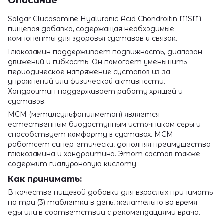
Описание
Solgar Glucosamine Hyaluronic Acid Chondroitin MSM -
пищевая добавка, содержащая необходимые
компоненты для здоровья суставов и связок.
Глюкозамин поддерживает подвижность, диапазон
движений и гибкость. Он помогает уменьшить
периодическое напряжение суставов из-за
упражнений или физической активности.
Хондроитин поддерживает работу хрящей и
суставов.
МСМ (метилсульфонилметан) является
естественным биодоступным источником серы и
способствует комфорту в суставах. МСМ
работает синергетически, дополняя преимущества
глюкозамина и хондроитина. Этот состав также
содержит гиалуроновую кислоту.
Как принимать:
В качестве пищевой добавки для взрослых принимать
по три (3) таблетки в день, желательно во время
еды или в соответствии с рекомендациями врача.