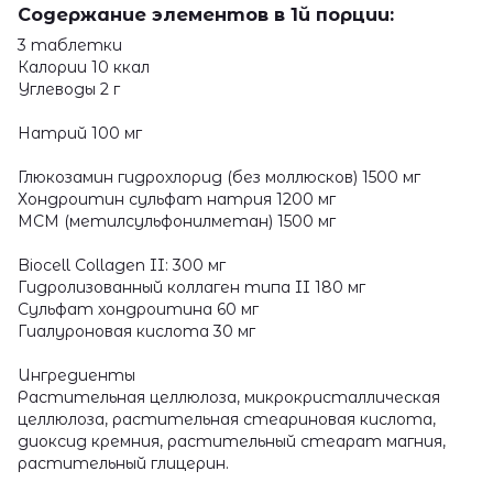
Содержание элементов в 1й порции:
3 таблетки
Калории 10 ккал
Углеводы 2 г
Натрий 100 мг
Глюкозамин гидрохлорид (без моллюсков) 1500 мг
Хондроитин сульфат натрия 1200 мг
МСМ (метилсульфонилметан) 1500 мг
Biocell Collagen II: 300 мг
Гидролизованный коллаген типа II 180 мг
Сульфат хондроитина 60 мг
Гиалуроновая кислота 30 мг
Ингредиенты
Растительная целлюлоза, микрокристаллическая
целлюлоза, растительная стеариновая кислота,
диоксид кремния, растительный стеарат магния,
растительный глицерин.