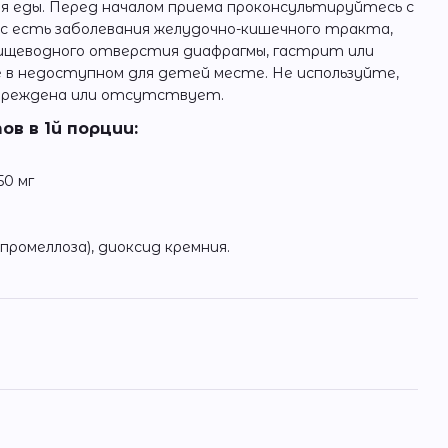
я еды. Перед началом приема проконсультируйтесь с
вас есть заболевания желудочно-кишечного тракта,
пищеводного отверстия диафрагмы, гастрит или
е в недоступном для детей месте. Не используйте,
овреждена или отсутствует.
в в 1й порции:
50 мг
промеллоза), диоксид кремния.