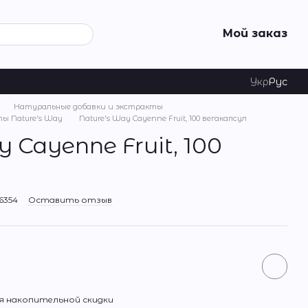
Мой заказ
Укр
Рус
Натуральные добавки и экстракты
ы Nature's Way
Nature's Way Cayenne Fruit, 100 вегакапсул
 Cayenne Fruit, 100
6354
Оставить отзыв
 накопительной скидки