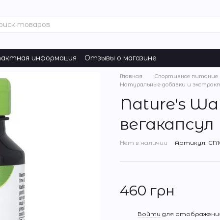
актная информация
Отзывы о магазине
Главная
Спортивное питание
Натуральные добавки и экстракт
Nature's Way
вегакапсул
Нет в наличии
Артикул: CN1
460 грн
%
Войти
для отображения