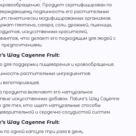
 кровообращению. Продукт сертифицирован по
верждающему подлинность его растительных
жит генетически модифицированных организмов.
ержат глютена, сахара, соли, дрожжей, пшеницы,
продуктов, искусственных красителей,
вантов, что делает его подходящим для людей с
 предпочтениями.
s Way Cayenne Fruit:
 для поддержки пищеварения и кровообращения.
инность растительных ингредиентов.
и вегетарианцев.
а продукта включают его натуральное
вие искусственных добавок. Nature's Way Cayenne
ор для тех, кто ищет натуральные способы
щеварительной и сердечно-сосудистой систем.
's Way Cayenne Fruit:
по одной капсуле три раза в день,