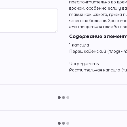
предпочтительно во врем
врачом, особенно если у 
такие как изжога, грыжа 
язвенная болезнь. Хранит
если защитная пломба п
Содержание элементо
1 капсула
Перец кайенский (плод) - 4
Ингредиенты
Растительная капсула (ги