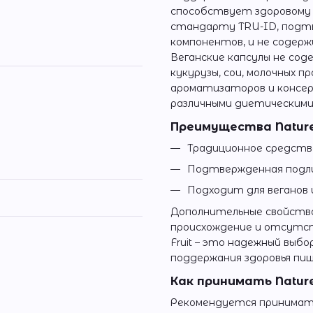
способствует здоровому
стандарту TRU-ID, подт
компонентов, и не содер
Веганские капсулы не сод
кукурузы, сои, молочных 
ароматизаторов и консер
различными диетическими
Преимущества Nature'
Традиционное средство
Подтвержденная подл
Подходит для веганов 
Дополнительные свойств
происхождение и отсутст
Fruit – это надежный выб
поддержания здоровья пи
Как принимать Nature
Рекомендуется принимать 