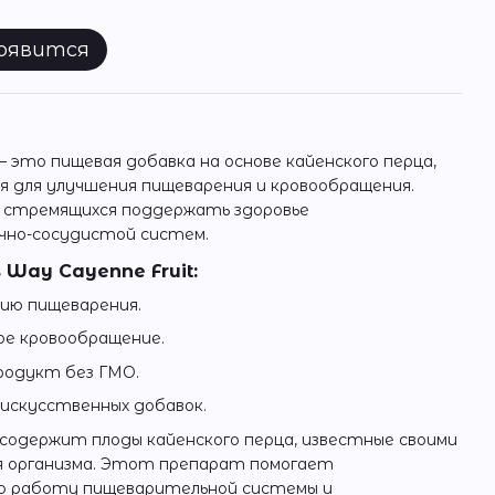
появится
t – это пищевая добавка на основе кайенского перца,
я для улучшения пищеварения и кровообращения.
, стремящихся поддержать здоровье
чно-сосудистой систем.
 Way Cayenne Fruit:
ию пищеварения.
е кровообращение.
одукт без ГМО.
 искусственных добавок.
t содержит плоды кайенского перца, известные своими
я организма. Этот препарат помогает
ю работу пищеварительной системы и