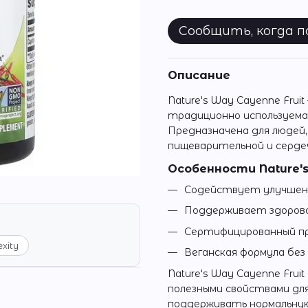
Сообщить, когда 
Описание
Nature's Way Cayenne Frui
традиционно используема
Предназначена для людей
пищеварительной и серде
Особенности Nature's
Содействует улучшен
Поддерживает здорово
Сертифицированный пр
exity
Веганская формула без
Nature's Way Cayenne Frui
полезными свойствами дл
поддерживать нормальну