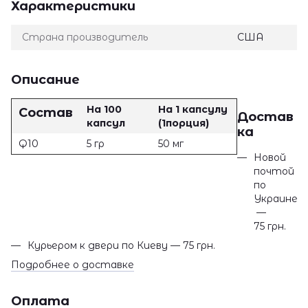
Характеристики
Страна производитель
США
Описание
На 100
На 1 капсулу
Состав
Достав
капсул
(1порция)
ка
Q10
5 гр
50 мг
Новой
почтой
по
Украине
—
75 грн.
Курьером к двери по Киеву — 75 грн.
Подробнее о доставке
Оплата