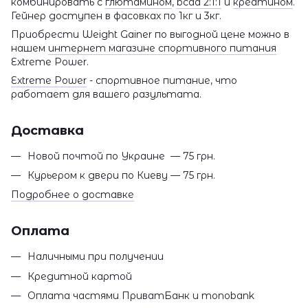
комбинировать с
глютамином
,
bcaa 2:1:1
и
креатином
.
Гейнер доступен в фасовках по 1кг и 3кг.
Приобрести Weight Gainer по выгодной цене можно в
нашем
интернет магазине спортивного питания
Extreme Power.
Extreme Power
- спортивное питание, что
работает для вашего разультата.
Доставка
Новой почтой по Украине — 75 грн.
Курьером к двери по Киеву — 75 грн.
Подробнее о доставке
Оплата
Наличными при получении
Кредитной картой
Оплата частями ПриватБанк и monobank