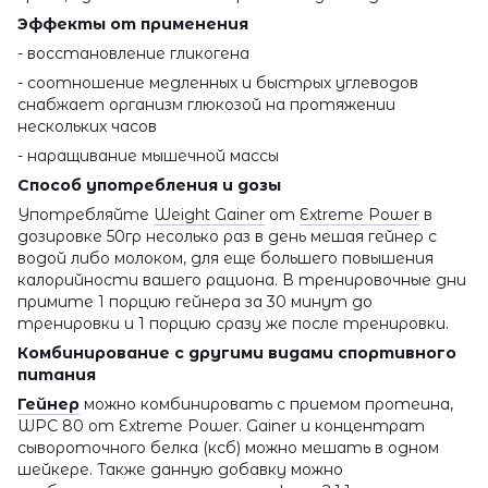
Эффекты от применения
- восстановление гликогена
- соотношение медленных и быстрых углеводов
снабжает организм глюкозой на протяжении
нескольких часов
- наращивание мышечной массы
Способ употребления и дозы
Употребляйте
Weight Gainer
от
Extreme Power
в
дозировке 50гр несолько раз в день мешая гейнер с
водой либо молоком, для еще большего повышения
калорийности вашего рациона. В тренировочные дни
примите 1 порцию гейнера за 30 минут до
тренировки и 1 порцию сразу же после тренировки.
Комбинирование с другими видами спортивного
питания
Гейнер
можно комбинировать с приемом протеина,
WPC 80 от Extreme Power. Gainer и концентрат
сывороточного белка (ксб) можно мешать в одном
шейкере. Также данную добавку можно