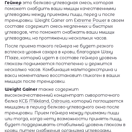
Гейнер
это белково-углеводная смесь, которая
поможет снабдить ваши мышцы качественными
углеводами между приемами пищи, перед и после
тренировки. Weight Gainer от
Extreme Power
в своем
составе содержит смесь медленных и быстрых
углеводов, что поможет снабжать ваши мышцы
углеводами, на протяжении нескольких часов.
После приема такого гейнера не будет резкого
всплеска уровня сахара в крови, благодаря Waxy
Maize, который идет в составе гейнера уровень
глюкозы поднимается постепенно и держится
несколько часов. Комбинация мальтодекстрина и
вакси моментально восстановит гликоген в ваших
мышцах после тренировки.
Weight Gainer
также содержит
высококачественный концентрат сывороточного
белка
КСБ Milkiland, Ostrowia
, который поглощается
мышцами в период белково-углеводного окна после
тренировки. Прием гейнера между приемами пищи
или тогда, когда нету возможности принять пищу,
будет поддерживать стабильный уровень глюкозы в
крови, путем снабжения организма углеводами.