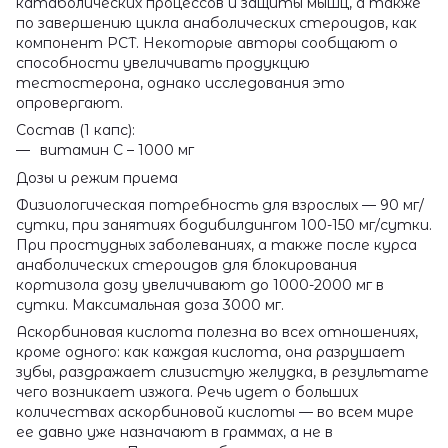
катаболических процессов и защиты мышц, а также
по завершению цикла анаболических стероидов, как
компонент PCT. Некоторые авторы сообщают о
способности увеличивать продукцию
тестостерона, однако исследования это
опровергают.
Состав (1 капс):
витамин С – 1000 мг
Дозы и режим приема
Физиологическая потребность для взрослых — 90 мг/
сутки, при занятиях бодибилдингом 100-150 мг/сутки.
При простудных заболеваниях, а также после курса
анаболических стероидов для блокирования
кортизола дозу увеличивают до 1000-2000 мг в
сутки. Максимальная доза 3000 мг.
Аскорбиновая кислота полезна во всех отношениях,
кроме одного: как каждая кислота, она разрушает
зубы, раздражает слизистую желудка, в результате
чего возникает изжога. Речь идет о больших
количествах аскорбиновой кислоты — во всем мире
ее давно уже назначают в граммах, а не в