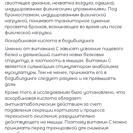
свистящее дыхание, нехватка воздуха, одышка),
индуцированных физическими упражнениями. Под
бронхоспазмом, индуцированным физической
нагрузкой, понимают транзиторное сужение
просвета бронхов, возникающее во время или после
физической нагрузки.
Аскорбиновая кислота в бодибилдинге
Именно от витамина С зависят усвоение пищевого
белка и дальнейший синтез новых белковых
структур, в частности в мышцах. Витамин С
является сильнейшим стимулятором анаболизма
мускулатуры. Тем не менее, принимать его в
бодибилдинге следует разумно и не превышать
дозы.
Кроме того, в исследованиях было установлено, что
аскорбиновая кислота обладает
антикатаболическим действием за счет
подавления секреции кортизола и процесса
перекисного окисления, разрушительно
действующего на мышцы. Поэтому витамин С можно
принимать перед тренировкой для снижения