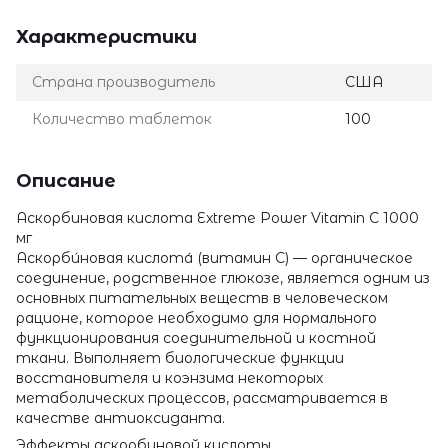
Характеристики
Страна производитель
США
Количество таблеток
100
Описание
Аскорбиновая кислота Extreme Power Vitamin C 1000
мг
Аскорби́новая кислота́ (витамин C) — органическое
соединение, родственное глюкозе, является одним из
основных питательных веществ в человеческом
рационе, которое необходимо для нормального
функционирования соединительной и костной
ткани. Выполняет биологические функции
восстановителя и коэнзима некоторых
метаболических процессов, рассматривается в
качестве антиоксиданта.
Эффекты аскорбиновой кислоты