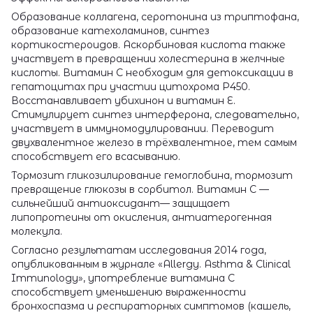
Образование коллагена, серотонина из триптофана,
образование катехоламинов, синтез
кортикостероидов. Аскорбиновая кислота также
участвует в превращении холестерина в желчные
кислоты. Витамин С необходим для детоксикации в
гепатоцитах при участии цитохрома P450.
Восстанавливает убихинон и витамин Е.
Стимулирует синтез интерферона, следовательно,
участвует в иммуномодулировании. Переводит
двухвалентное железо в трёхвалентное, тем самым
способствует его всасыванию.
Тормозит гликозилирование гемоглобина, тормозит
превращение глюкозы в сорбитол. Витамин С —
сильнейший антиоксидант— защищает
липопротеины от окисления, антиатерогенная
молекула.
Согласно результатам исследования 2014 года,
опубликованным в журнале «Allergy. Asthma & Clinical
Immunology», употребление витамина С
способствует уменьшению выраженности
бронхоспазма и респираторных симптомов (кашель,